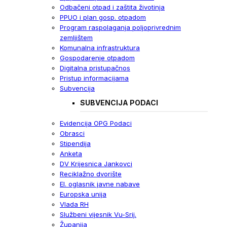
Odbačeni otpad i zaštita životinja
PPUO i plan gosp. otpadom
Program raspolaganja poljoprivrednim
zemljištem
Komunalna infrastruktura
Gospodarenje otpadom
Digitalna pristupačnos
Pristup informacijama
Subvencija
SUBVENCIJA PODACI
Evidencija OPG Podaci
Obrasci
Stipendija
Anketa
DV Krijesnica Jankovci
Reciklažno dvorište
El. oglasnik javne nabave
Europska unija
Vlada RH
Službeni vijesnik Vu-Srij.
Županija