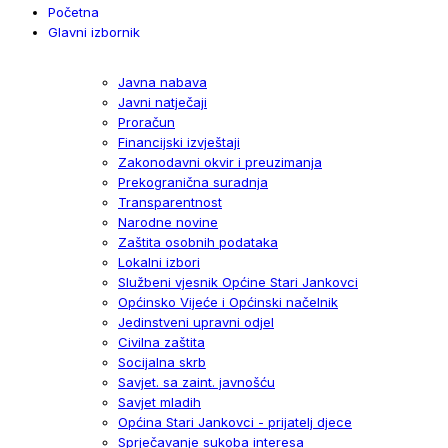
Početna
Glavni izbornik
Javna nabava
Javni natječaji
Proračun
Financijski izvještaji
Zakonodavni okvir i preuzimanja
Prekogranična suradnja
Transparentnost
Narodne novine
Zaštita osobnih podataka
Lokalni izbori
Službeni vjesnik Općine Stari Jankovci
Općinsko Vijeće i Općinski načelnik
Jedinstveni upravni odjel
Civilna zaštita
Socijalna skrb
Savjet. sa zaint. javnošću
Savjet mladih
Općina Stari Jankovci - prijatelj djece
Sprječavanje sukoba interesa