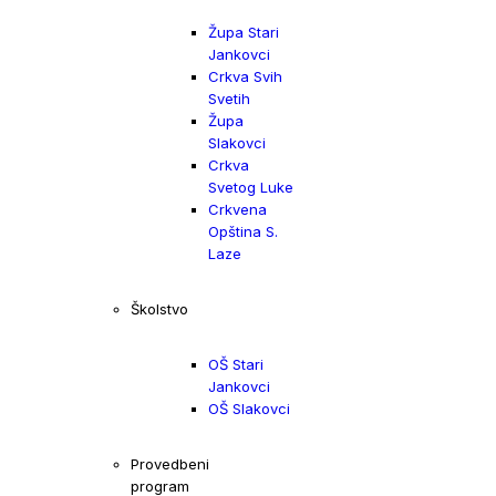
Župa Stari
Jankovci
Crkva Svih
Svetih
Župa
Slakovci
Crkva
Svetog Luke
Crkvena
Opština S.
Laze
Školstvo
OŠ Stari
Jankovci
OŠ Slakovci
Provedbeni
program