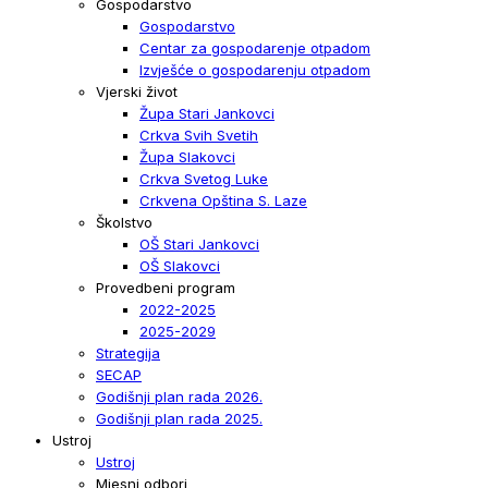
Gospodarstvo
Gospodarstvo
Centar za gospodarenje otpadom
Izvješće o gospodarenju otpadom
Vjerski život
Župa Stari Jankovci
Crkva Svih Svetih
Župa Slakovci
Crkva Svetog Luke
Crkvena Opština S. Laze
Školstvo
OŠ Stari Jankovci
OŠ Slakovci
Provedbeni program
2022-2025
2025-2029
Strategija
SECAP
Godišnji plan rada 2026.
Godišnji plan rada 2025.
Ustroj
Ustroj
Mjesni odbori