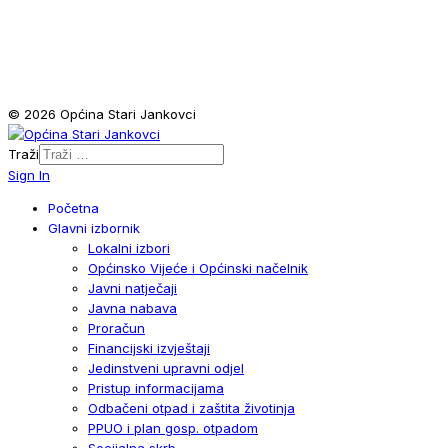
© 2026 Općina Stari Jankovci
Traži
Sign In
Početna
Glavni izbornik
Lokalni izbori
Općinsko Vijeće i Općinski načelnik
Javni natječaji
Javna nabava
Proračun
Financijski izvještaji
Jedinstveni upravni odjel
Pristup informacijama
Odbačeni otpad i zaštita životinja
PPUO i plan gosp. otpadom
Socijalna skrb