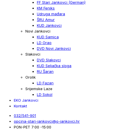
FF Stari Jankovci (German)
KM Feniks
Udruga mađara
ŠRU Amur
KUD Jankovci
Novi Jankovci
KUD Samica
LD Orao
DVD Novi Jankovci
Slakovci
DVD Slakovci
KUD Seljačka sloga
RU Šaran
Orolik
LD Fazan
Srijemske Laze
LD Sokol
EKO Jankovci
Kontakt
032/541-901
opcina-stari-jankovci@o-jankovci.hr
PON-PET 7:00 -15:00