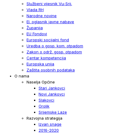
Službeni vijesnik Vu-Srij.
Vlada RH
Narodne novine
El. oglasnik javne nabave
Županija
EU Fondovi
Europski socijalni fond
Uredba o gosp. kom. otpadom
Zakon o održ. gosp. otpadom
Centar kompetencija
Europska unija
Zaštita osobnih podataka
O nama
Naselja Općine
Stari Jankovci
Novi Jankovci
Slakovci
Orolik
Srijemske Laze
Razvojna strategija
Izvan snage
2016-2020