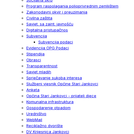
Program raspolaganja poljoprivrednim zemljištem
Zakonodavni okvir i preuzimanja
Civilna zaštita
Savjet. sa zaint. javnošću
Digitalna pristupačnos
Subvencija
Subvencija podaci
Evidencija OPG Podaci
Stipendija
Obrasci
Transparentnost
Savjet mladih
Sprječavanje sukoba interesa
Službeni vjesnik Općine Stari Jankovci
Anketa
Općina Stari Jankovci - prijatelj djece
Komunalna infrastruktura
Gospodarenje otpadom
Uredništvo
WebMail
Reciklažno dvorište
DV Krijesnica Jankovci