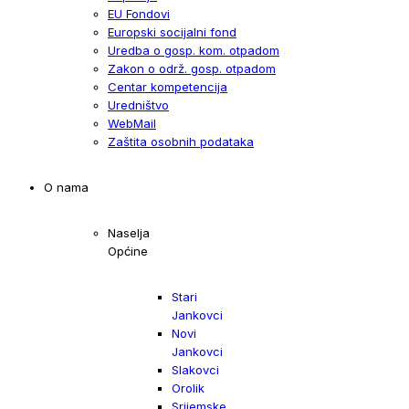
EU Fondovi
Europski socijalni fond
Uredba o gosp. kom. otpadom
Zakon o održ. gosp. otpadom
Centar kompetencija
Uredništvo
WebMail
Zaštita osobnih podataka
O nama
Naselja
Općine
Stari
Jankovci
Novi
Jankovci
Slakovci
Orolik
Srijemske