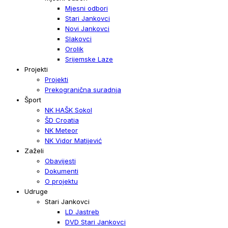
Mjesni odbori
Stari Jankovci
Novi Jankovci
Slakovci
Orolik
Srijemske Laze
Projekti
Projekti
Prekogranična suradnja
Šport
NK HAŠK Sokol
ŠD Croatia
NK Meteor
NK Vidor Matijević
Zaželi
Obavijesti
Dokumenti
O projektu
Udruge
Stari Jankovci
LD Jastreb
DVD Stari Jankovci