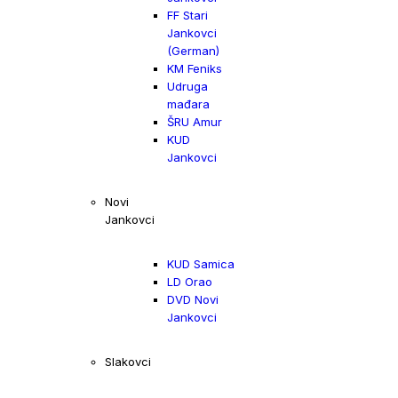
FF Stari
Jankovci
(German)
KM Feniks
Udruga
mađara
ŠRU Amur
KUD
Jankovci
Novi
Jankovci
KUD Samica
LD Orao
DVD Novi
Jankovci
Slakovci