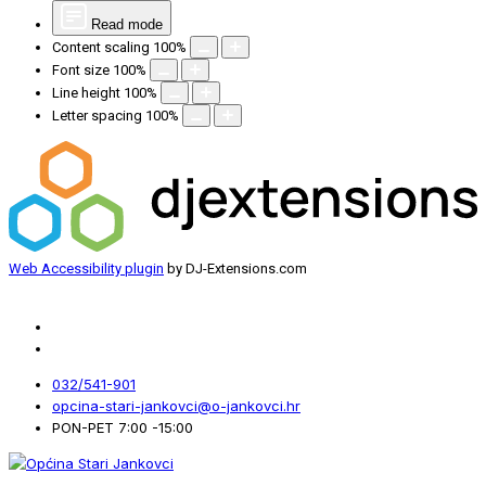
Read mode
Content scaling
100
%
Font size
100
%
Line height
100
%
Letter spacing
100
%
Web Accessibility plugin
by DJ-Extensions.com
032/541-901
opcina-stari-jankovci@o-jankovci.hr
PON-PET 7:00 -15:00