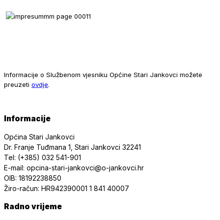
Informacije o Službenom vjesniku Općine Stari Jankovci možete
preuzeti
ovdje
.
Informacije
Općina Stari Jankovci
Dr. Franje Tuđmana 1, Stari Jankovci 32241
Tel: (+385) 032 541-901
E-mail: opcina-stari-jankovci@o-jankovci.hr
OIB: 18192238850
Žiro-račun: HR942390001 1 841 40007
Radno vrijeme