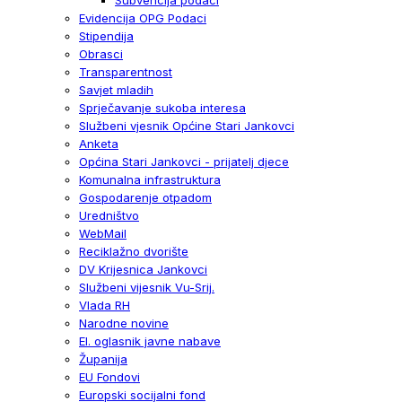
Evidencija OPG Podaci
Stipendija
Obrasci
Transparentnost
Savjet mladih
Sprječavanje sukoba interesa
Službeni vjesnik Općine Stari Jankovci
Anketa
Općina Stari Jankovci - prijatelj djece
Komunalna infrastruktura
Gospodarenje otpadom
Uredništvo
WebMail
Reciklažno dvorište
DV Krijesnica Jankovci
Službeni vijesnik Vu-Srij.
Vlada RH
Narodne novine
El. oglasnik javne nabave
Županija
EU Fondovi
Europski socijalni fond