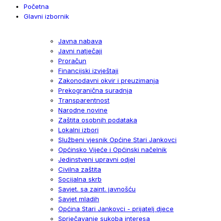
Početna
Glavni izbornik
Javna nabava
Javni natječaji
Proračun
Financijski izvještaji
Zakonodavni okvir i preuzimanja
Prekogranična suradnja
Transparentnost
Narodne novine
Zaštita osobnih podataka
Lokalni izbori
Službeni vjesnik Općine Stari Jankovci
Općinsko Vijeće i Općinski načelnik
Jedinstveni upravni odjel
Civilna zaštita
Socijalna skrb
Savjet. sa zaint. javnošću
Savjet mladih
Općina Stari Jankovci - prijatelj djece
Sprječavanje sukoba interesa