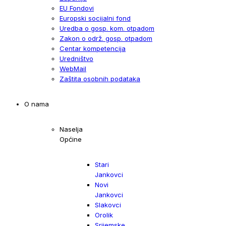
EU Fondovi
Europski socijalni fond
Uredba o gosp. kom. otpadom
Zakon o održ. gosp. otpadom
Centar kompetencija
Uredništvo
WebMail
Zaštita osobnih podataka
O nama
Naselja
Općine
Stari
Jankovci
Novi
Jankovci
Slakovci
Orolik
Srijemske