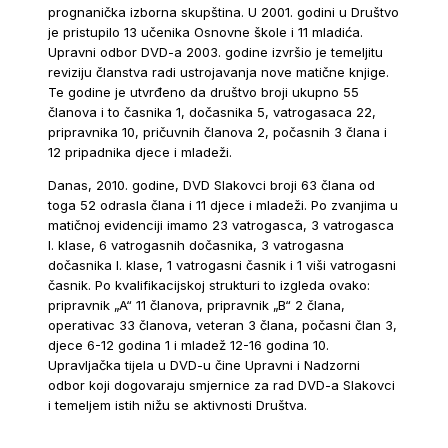
prognanička izborna skupština. U 2001. godini u Društvo
je pristupilo 13 učenika Osnovne škole i 11 mladića.
Upravni odbor DVD-a 2003. godine izvršio je temeljitu
reviziju članstva radi ustrojavanja nove matične knjige.
Te godine je utvrđeno da društvo broji ukupno 55
članova i to časnika 1, dočasnika 5, vatrogasaca 22,
pripravnika 10, pričuvnih članova 2, počasnih 3 člana i
12 pripadnika djece i mladeži.
Danas, 2010. godine, DVD Slakovci broji 63 člana od
toga 52 odrasla člana i 11 djece i mladeži. Po zvanjima u
matičnoj evidenciji imamo 23 vatrogasca, 3 vatrogasca
I. klase, 6 vatrogasnih dočasnika, 3 vatrogasna
dočasnika I. klase, 1 vatrogasni časnik i 1 viši vatrogasni
časnik. Po kvalifikacijskoj strukturi to izgleda ovako:
pripravnik „A“ 11 članova, pripravnik „B“ 2 člana,
operativac 33 članova, veteran 3 člana, počasni član 3,
djece 6-12 godina 1 i mladež 12-16 godina 10.
Upravljačka tijela u DVD-u čine Upravni i Nadzorni
odbor koji dogovaraju smjernice za rad DVD-a Slakovci
i temeljem istih nižu se aktivnosti Društva.