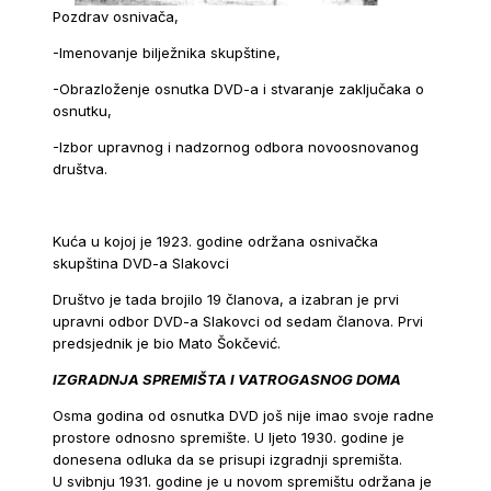
Pozdrav osnivača,
-Imenovanje bilježnika skupštine,
-Obrazloženje osnutka DVD-a i stvaranje zaključaka o
osnutku,
-Izbor upravnog i nadzornog odbora novoosnovanog
društva.
Kuća u kojoj je 1923. godine održana osnivačka
skupština DVD-a Slakovci
Društvo je tada brojilo 19 članova, a izabran je prvi
upravni odbor DVD-a Slakovci od sedam članova. Prvi
predsjednik je bio Mato Šokčević.
IZGRADNJA SPREMIŠTA I VATROGASNOG DOMA
Osma godina od osnutka DVD još nije imao svoje radne
prostore odnosno spremište. U ljeto 1930. godine je
donesena odluka da se prisupi izgradnji spremišta.
U svibnju 1931. godine je u novom spremištu održana je