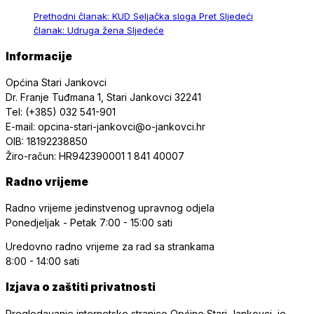
Prethodni članak: KUD Seljačka sloga
Pret
Sljedeći
članak: Udruga žena
Sljedeće
Informacije
Općina Stari Jankovci
Dr. Franje Tuđmana 1, Stari Jankovci 32241
Tel: (+385) 032 541-901
E-mail: opcina-stari-jankovci@o-jankovci.hr
OIB: 18192238850
Žiro-račun: HR942390001 1 841 40007
Radno vrijeme
Radno vrijeme jedinstvenog upravnog odjela
Ponedjeljak - Petak
7:00 - 15:00 sati
Uredovno radno vrijeme
za rad sa strankama
8:00 - 14:00 sati
Izjava o zaštiti privatnosti
Pregledavanje internetske stranice Općine Stari Jankovci je