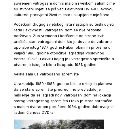
suvremen vatrogasni dom s malom i velikom salom čime
su stvoreni uvjeti za još veću aktivnost DVD-a Slakovci,
kulturno-prosvjetni život mjesta i okupljanje mještana.
Početkom drugog svjetskog rata nastupili su teški uvjeti
rada i aktivnosti. Vatrogasni dom se nije redovito
održavao. Zub vremena i korištenje od strane svih
uništiše stari vatrogasni dom što je dovelo do zabrane
uporabe istog 1977. godine.Nakon obimnih priprema u
veljači 1980. godine otpočinje izgradnja Poslovnog
centra „Slak“ u okviru kojeg je i vatrogasno spremište a
otvorenje istog je bilo u listopadu 1981. godine.
Velika sala uz vatrogasno spremište
U razdoblju 1980.-1983. godine bilo je ozbiljnih planova
da se staro spremište preuredi, no prevladalo je
mišljenje da se izgradi novi vatrogasni dom na lokaciji
starog vatrogasnog spremišta i tako je staro spremište
s malom dvoranom porušeno 1984. godine dobrovoljnim
radom članova DVD-a.