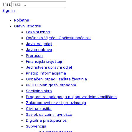
Traži
Sign In
Početna
Glavni izbornik
Lokalni izbori
Općinsko Vijeće i Općinski načelnik
Javni natječaji
Javna nabava
Proračun
Financijski izvještaji
Jedinstveni upravni odjel
Pristup informacijama
Odbačeni otpad i zaštita životinja
PPUO i plan gosp. otpadom
Socijalna skrb
Program raspolaganja poljoprivrednim zemljištem
Zakonodavni okvir i preuzimanja
Civilna zaštita
Savjet. sa zaint. javnošću
Digitalna pristupačnos
Subvencija
Subvencija podaci