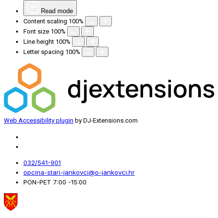
Read mode
Content scaling
100
%
Font size
100
%
Line height
100
%
Letter spacing
100
%
Web Accessibility plugin
by DJ-Extensions.com
032/541-901
opcina-stari-jankovci@o-jankovci.hr
PON-PET 7:00 -15:00