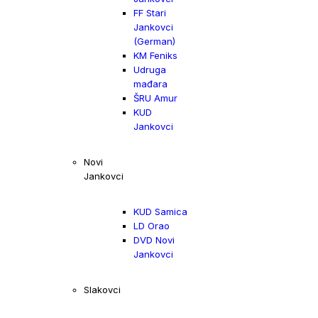
FF Stari
Jankovci
(German)
KM Feniks
Udruga
mađara
ŠRU Amur
KUD
Jankovci
Novi
Jankovci
KUD Samica
LD Orao
DVD Novi
Jankovci
Slakovci