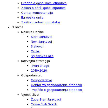
Uredba o gosp. kom. otpadom
Zakon o održ. gosp. otpadom
Centar kompetencija
Europska unija
Zaštita osobnih podataka
O nama
Naselja Općine
Stari Jankovci
Novi Jankovci
Slakovci
Orolik
Srijemske Laze
Razvojna strategija
Izvan snage
2016-2020
Gospodarstvo
Gospodarstvo
Centar za gospodarenje otpadom
Izvješće o gospodarenju otpadom
Vjerski život
Župa Stari Jankovci
Crkva Svih Svetih