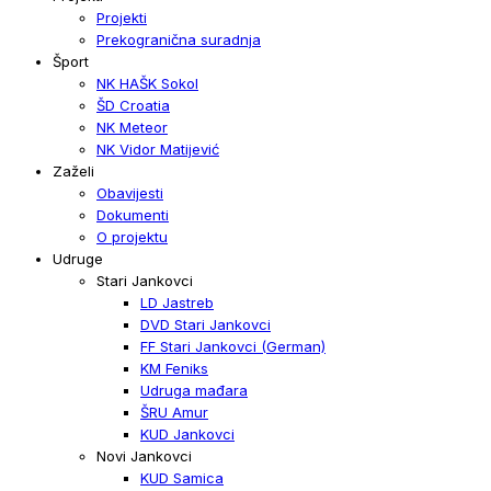
Projekti
Prekogranična suradnja
Šport
NK HAŠK Sokol
ŠD Croatia
NK Meteor
NK Vidor Matijević
Zaželi
Obavijesti
Dokumenti
O projektu
Udruge
Stari Jankovci
LD Jastreb
DVD Stari Jankovci
FF Stari Jankovci (German)
KM Feniks
Udruga mađara
ŠRU Amur
KUD Jankovci
Novi Jankovci
KUD Samica