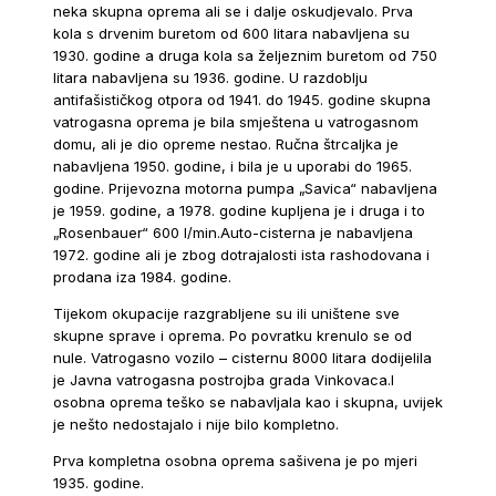
neka skupna oprema ali se i dalje oskudjevalo. Prva
kola s drvenim buretom od 600 litara nabavljena su
1930. godine a druga kola sa željeznim buretom od 750
litara nabavljena su 1936. godine. U razdoblju
antifašističkog otpora od 1941. do 1945. godine skupna
vatrogasna oprema je bila smještena u vatrogasnom
domu, ali je dio opreme nestao. Ručna štrcaljka je
nabavljena 1950. godine, i bila je u uporabi do 1965.
godine. Prijevozna motorna pumpa „Savica“ nabavljena
je 1959. godine, a 1978. godine kupljena je i druga i to
„Rosenbauer“ 600 l/min.Auto-cisterna je nabavljena
1972. godine ali je zbog dotrajalosti ista rashodovana i
prodana iza 1984. godine.
Tijekom okupacije razgrabljene su ili uništene sve
skupne sprave i oprema. Po povratku krenulo se od
nule. Vatrogasno vozilo – cisternu 8000 litara dodijelila
je Javna vatrogasna postrojba grada Vinkovaca.I
osobna oprema teško se nabavljala kao i skupna, uvijek
je nešto nedostajalo i nije bilo kompletno.
Prva kompletna osobna oprema sašivena je po mjeri
1935. godine.