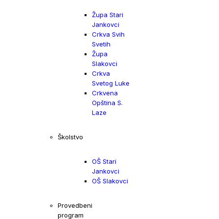
Župa Stari
Jankovci
Crkva Svih
Svetih
Župa
Slakovci
Crkva
Svetog Luke
Crkvena
Opština S.
Laze
Školstvo
OŠ Stari
Jankovci
OŠ Slakovci
Provedbeni
program