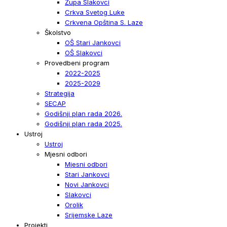
Župa Slakovci
Crkva Svetog Luke
Crkvena Opština S. Laze
Školstvo
OŠ Stari Jankovci
OŠ Slakovci
Provedbeni program
2022-2025
2025-2029
Strategija
SECAP
Godišnji plan rada 2026.
Godišnji plan rada 2025.
Ustroj
Ustroj
Mjesni odbori
Mjesni odbori
Stari Jankovci
Novi Jankovci
Slakovci
Orolik
Srijemske Laze
Projekti