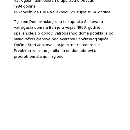
Vatrogasni dom pušten u uporabu u povodu
1984.godine
60-godišnjice DVD-a Slakovci 23. rujna 1984. godine.
Tijekom Domovinskog rata i okupacije Slakovaca
vatrogasni dom na Bari je u veljači 1996. godine
spaljen.Ideja o obnovi vatrogasnog doma potekla je od
slakovačkih članova poglavarstva i općinskog vijeća
Općine Stari Jankovci i prije mirne reintegracije.
Prvobitna zamisao je bila da se dom obnovi u
predratnom stanju i izgledu.