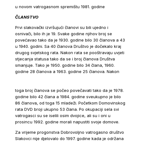
u novom vatrogasnom spremištu 1981. godine
ČLANSTVO
Prvi slakovački izvršujući članovi su bili ujedno i
osnivači, bilo ih je 19. Svake godine njihov broj se
povećavao tako da je 1930. godine bilo 30 članova a 43
u 1940. godini. Sa 40 članova Društvo je dočekalo kraj
drugog svjetskog rata. Nakon rata se pooštravaju uvjeti
stjecanja statusa tako da se i broj članova Društva
smanjuje. Tako je 1950. godine bilo 34 člana, 1960.
godine 28 članova a 1963. godine 25 članova.
Nakon
toga broj članova se počeo povečavati tako da je 1978.
godine bilo 42 člana a 1984. godine sveukupno je bilo
86 članova, od toga 15 mladeži. Početkom Domovinskog
rata DVD broji ukupno 53 člana. Po okupaciji sela svi
vatrogasci su se iselili osim dvojice, ali su i oni u
prosincu 1992. godine morali napustiti svoje domove.
Za vrijeme progonstva Dobrovoljno vatrogasno društvo
Slakovci nije djelovalo do 1997. godine kada je održana