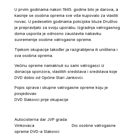
U prvim godinama nakon 1945. godine bilo je darova, a
kasnije se osobna oprema sve više kupovalo za vlastiti
novac. U pedesetim godinama policijske bluze Društvo
je prepravljalo za svoju uporabu. Izgradnja vatrogasnog
doma usporila je odnosno zaustavila nabavku
suvremenije osobne vatrogasne opreme.
Tijekom okupacije također ja razgrabljena ili uništena i
sva osobna oprema.
Većinu opreme namaknuli su sami vatrogasci iz
donacija sponzora, vlastitih sredstava i sredstava koje
DVD dobio od Općine Stari Jankovci.
Popis sprava i skupne vatrogasne opreme koju je
posjedova
DVD Slakovci prije okupacije
Autocisterna dar JVP grada
Vinkovaca Dio osobne vatrogasne
opreme DVD-a Slakovci