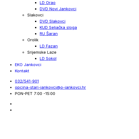
LD Orao
DVD Novi Jankovci
Slakovci
DVD Slakovci
KUD Seljačka sloga
RU Šaran
Orolik
LD Fazan
Srijemske Laze
LD Sokol
EKO Jankovci
Kontakt
032/541-901
opcina-stari-jankovci@o-jankovci.hr
PON-PET 7:00 -15:00