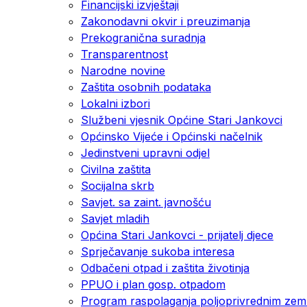
Financijski izvještaji
Zakonodavni okvir i preuzimanja
Prekogranična suradnja
Transparentnost
Narodne novine
Zaštita osobnih podataka
Lokalni izbori
Službeni vjesnik Općine Stari Jankovci
Općinsko Vijeće i Općinski načelnik
Jedinstveni upravni odjel
Civilna zaštita
Socijalna skrb
Savjet. sa zaint. javnošću
Savjet mladih
Općina Stari Jankovci - prijatelj djece
Sprječavanje sukoba interesa
Odbačeni otpad i zaštita životinja
PPUO i plan gosp. otpadom
Program raspolaganja poljoprivrednim zeml