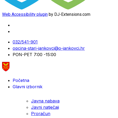
Web Accessibility plugin
by DJ-Extensions.com
032/541-901
opcina-stari-jankovci@o-jankovci.hr
PON-PET 7:00 -15:00
Početna
Glavni izbornik
Javna nabava
Javni natječaji
Proračun