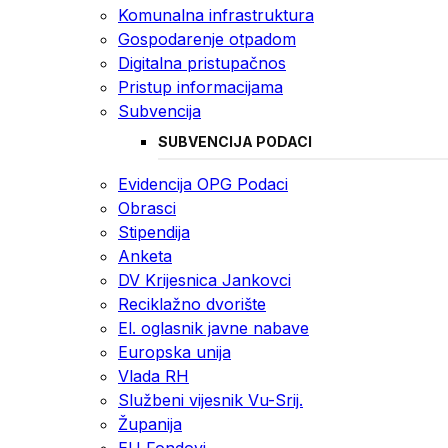
Komunalna infrastruktura
Gospodarenje otpadom
Digitalna pristupačnos
Pristup informacijama
Subvencija
SUBVENCIJA PODACI
Evidencija OPG Podaci
Obrasci
Stipendija
Anketa
DV Krijesnica Jankovci
Reciklažno dvorište
El. oglasnik javne nabave
Europska unija
Vlada RH
Službeni vijesnik Vu-Srij.
Županija
EU Fondovi