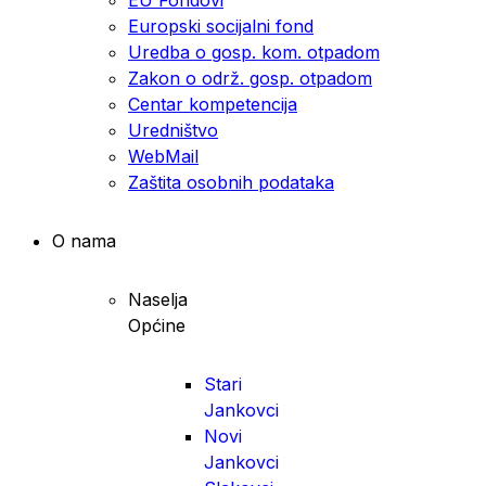
Europski socijalni fond
Uredba o gosp. kom. otpadom
Zakon o održ. gosp. otpadom
Centar kompetencija
Uredništvo
WebMail
Zaštita osobnih podataka
O nama
Naselja
Općine
Stari
Jankovci
Novi
Jankovci