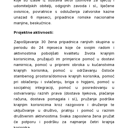
koje su izašle iz sustava skrbi (domova za djecu) i
udomiteljskih obitelji, odgojnih zavoda i sl., liječene
ovisnice, povratnice s odsluženja zatvorske kazne
unazad 6 mjeseci, pripadnice romske nacionalne
manjine, beskućnice.
Projektne aktivnosti:
Zapošljavanje 30 žena pripadnica ranjivih skupina u
periodu do 24 mjeseca koje će svojim radom i
aktivnostima poboljšati kvalitetu života krajnjim
korisnicima, pružajući im primjerice pomoć u dostavi
namirnica, pomoć u pripremi obroka u kućanstvima
krajnjih korisnika, pomoć u održavanju čistoće
stambenog prostora/domova krajnjih korisnika, pomoć
pri oblačenju i svlačenju, briga o higijeni, pomoć u
socijalnoj integraciji, pomoć u posredovanju u
ostvarivanju raznih prava (dostava lijekova, plaćanje
računa, dostava pomagala i sl.), pružanje podrške
krajnjim korisnicima kroz razgovore i druženje te
uključivanje u društvo, pratnju i pomoć u raznim
društvenim aktivnostima. Svaka zaposlena žena pružat
će potporu i podršku za najmanje četiri krajnja
korisnika.