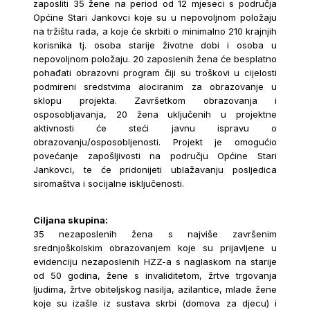
zaposliti 35 žene na period od 12 mjeseci s područja
Općine Stari Jankovci koje su u nepovoljnom položaju
na tržištu rada, a koje će skrbiti o minimalno 210 krajnjih
korisnika tj. osoba starije životne dobi i osoba u
nepovoljnom položaju. 20 zaposlenih žena će besplatno
pohađati obrazovni program čiji su troškovi u cijelosti
podmireni sredstvima alociranim za obrazovanje u
sklopu projekta. Završetkom obrazovanja i
osposobljavanja, 20 žena uključenih u projektne
aktivnosti će steći javnu ispravu o
obrazovanju/osposobljenosti. Projekt je omogućio
povećanje zapošljivosti na području Općine Stari
Jankovci, te će pridonijeti ublažavanju posljedica
siromaštva i socijalne isključenosti.
Ciljana skupina:
35 nezaposlenih žena s najviše završenim
srednjoškolskim obrazovanjem koje su prijavljene u
evidenciju nezaposlenih HZZ-a s naglaskom na starije
od 50 godina, žene s invaliditetom, žrtve trgovanja
ljudima, žrtve obiteljskog nasilja, azilantice, mlade žene
koje su izašle iz sustava skrbi (domova za djecu) i