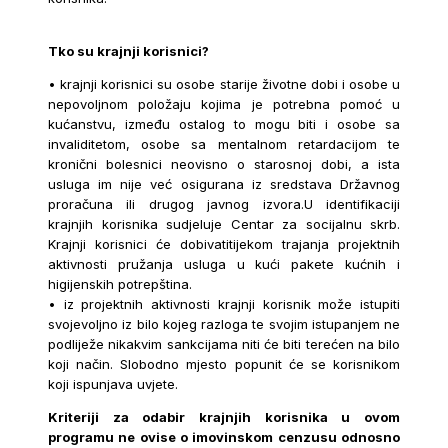
Tko su krajnji korisnici?
• krajnji korisnici su osobe starije životne dobi i osobe u
nepovoljnom položaju kojima je potrebna pomoć u
kućanstvu, između ostalog to mogu biti i osobe sa
invaliditetom, osobe sa mentalnom retardacijom te
kronični bolesnici neovisno o starosnoj dobi, a ista
usluga im nije već osigurana iz sredstava Državnog
proračuna ili drugog javnog izvora.U identifikaciji
krajnjih korisnika sudjeluje Centar za socijalnu skrb.
Krajnji korisnici će dobivatitijekom trajanja projektnih
aktivnosti pružanja usluga u kući pakete kućnih i
higijenskih potrepština.
• iz projektnih aktivnosti krajnji korisnik može istupiti
svojevoljno iz bilo kojeg razloga te svojim istupanjem ne
podliježe nikakvim sankcijama niti će biti terećen na bilo
koji način. Slobodno mjesto popunit će se korisnikom
koji ispunjava uvjete.
Kriteriji za odabir krajnjih korisnika u ovom
programu ne ovise o imovinskom cenzusu odnosno