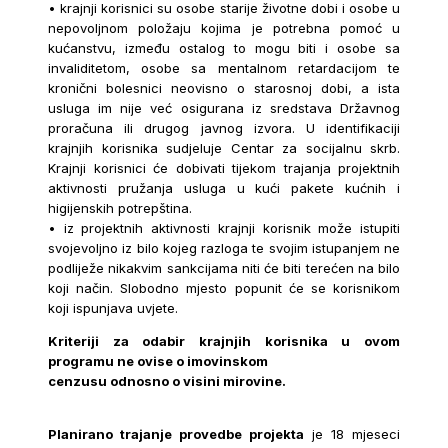
• krajnji korisnici su osobe starije životne dobi i osobe u
nepovoljnom položaju kojima je potrebna pomoć u
kućanstvu, između ostalog to mogu biti i osobe sa
invaliditetom, osobe sa mentalnom retardacijom te
kronični bolesnici neovisno o starosnoj dobi, a ista
usluga im nije već osigurana iz sredstava Državnog
proračuna ili drugog javnog izvora. U identifikaciji
krajnjih korisnika sudjeluje Centar za socijalnu skrb.
Krajnji korisnici će dobivati tijekom trajanja projektnih
aktivnosti pružanja usluga u kući pakete kućnih i
higijenskih potrepština.
• iz projektnih aktivnosti krajnji korisnik može istupiti
svojevoljno iz bilo kojeg razloga te svojim istupanjem ne
podliježe nikakvim sankcijama niti će biti terećen na bilo
koji način. Slobodno mjesto popunit će se korisnikom
koji ispunjava uvjete.
Kriteriji za odabir krajnjih korisnika u ovom
programu ne ovise o imovinskom
cenzusu odnosno o visini mirovine.
Planirano trajanje provedbe projekta
je 18 mjeseci