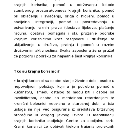
krajnjih korisnika, pomoć u održavanju čistoće
stambenog prostora/domova krajnjih korisnika, pomoć
pri oblačenju i svlačenju, briga o higijeni, pomoć u
socijalnoj integraciji, pomoć u posredovanju u
ostvarivanju raznih prava (dostava lijekova, plaćanje
računa, dostava pomagala i sl.), pružanje podrške
krajnjim korisnicima kroz razgovore i druženje te
uključivanje u društvo, pratnju i pomoć u raznim
društvenim aktivnostima. Svaka zaposlena žena pružat
će potporu i podršku za najmanje šest krajnja korisnika.
Tko su krajnji korisnici?
• krajnji korisnici su osobe starije životne dobi i osobe u
nepovoljnom položaju kojima je potrebna pomoć u
kućanstvu, između ostalog to mogu biti i osobe sa
invaliditetom, osobe sa mentalnom retardacijom te
kronični bolesnici neovisno o starosnoj dobi, a ista
usluga im nije već osigurana iz sredstava Državnog
proračuna ili drugog javnog izvora. U identifikaciji
krajnjih korisnika sudjeluje Centar za socijalnu skrb.
Krajnji korisnici će dobivati tijekom trajanja projektnih