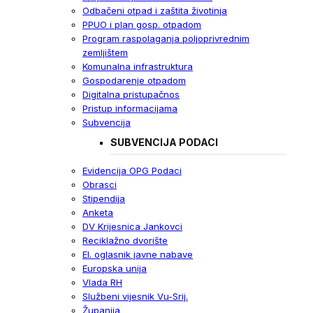
Odbačeni otpad i zaštita životinja
PPUO i plan gosp. otpadom
Program raspolaganja poljoprivrednim
zemljištem
Komunalna infrastruktura
Gospodarenje otpadom
Digitalna pristupačnos
Pristup informacijama
Subvencija
SUBVENCIJA PODACI
Evidencija OPG Podaci
Obrasci
Stipendija
Anketa
DV Krijesnica Jankovci
Reciklažno dvorište
El. oglasnik javne nabave
Europska unija
Vlada RH
Službeni vijesnik Vu-Srij.
Županija