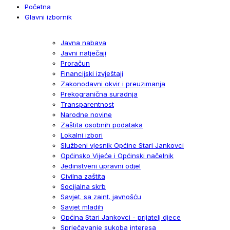
Početna
Glavni izbornik
Javna nabava
Javni natječaji
Proračun
Financijski izvještaji
Zakonodavni okvir i preuzimanja
Prekogranična suradnja
Transparentnost
Narodne novine
Zaštita osobnih podataka
Lokalni izbori
Službeni vjesnik Općine Stari Jankovci
Općinsko Vijeće i Općinski načelnik
Jedinstveni upravni odjel
Civilna zaštita
Socijalna skrb
Savjet. sa zaint. javnošću
Savjet mladih
Općina Stari Jankovci - prijatelj djece
Sprječavanje sukoba interesa