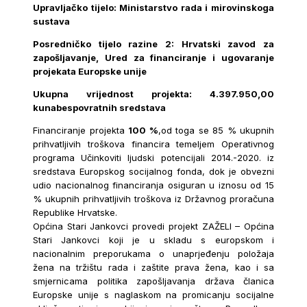
Upravljačko tijelo: Ministarstvo rada i mirovinskoga
sustava
Posredničko tijelo razine 2: Hrvatski zavod za
zapošljavanje, Ured za financiranje i ugovaranje
projekata Europske unije
Ukupna vrijednost projekta: 4.397.950,00
kunabespovratnih sredstava
Financiranje projekta
100 %
,od toga se 85 % ukupnih
prihvatljivih troškova financira temeljem Operativnog
programa Učinkoviti ljudski potencijali 2014.-2020. iz
sredstava Europskog socijalnog fonda, dok je obvezni
udio nacionalnog financiranja osiguran u iznosu od 15
% ukupnih prihvatljivih troškova iz Državnog proračuna
Republike Hrvatske.
Općina Stari Jankovci provedi projekt ZAŽELI – Općina
Stari Jankovci koji je u skladu s europskom i
nacionalnim preporukama o unaprjeđenju položaja
žena na tržištu rada i zaštite prava žena, kao i sa
smjernicama politika zapošljavanja država članica
Europske unije s naglaskom na promicanju socijalne