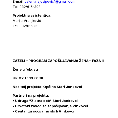
E-mail:
valentinajosipovic1@gmail.com
Tel: 032/616-393
Projektna asistentica:
Marija Vranjković
Tel: 032/616-393
ZAŽELI – PROGRAM ZAPOŠLJAVANJA ŽENA – FAZA II
Žene u fokusu
UP.02.1.1.13.0138
Nositelj projekta: Općina Stari Jankovci
Partneri na projektu:
• Udruga "Zlatna dob" Stari Jankovci
• Hrvatski zavod za zapošljavanje Vinkovci
• Centar za socijalnu skrb Vinkovci