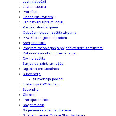
Javni natječaji
Javna nabava
Proračun
Financijski izvještaji
Jedinstveni upravni odjel
Pristup informacijama
Odbačeni otpad i zaštita životinja
PPUO i plan gosp. otpadom
Socijalna skrb
Program raspolaganja poljoprivrednim zemljištem
Zakonodavni okvir i preuzimanja
Civilna zaštita
Savjet. sa zaint. javnošću
Digitalna pristupačnos
Subvencija
Subvencija podaci
Evidencija OPG Podaci
Stipendija
Obrasci
Transparentnost
Savjet mladih
Sprječavanje sukoba interesa
Službeni vjesnik Općine Stari Jankovci