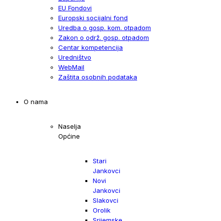
EU Fondovi
Europski socijalni fond
Uredba o gosp. kom. otpadom
Zakon o održ. gosp. otpadom
Centar kompetencija
Uredništvo
WebMail
Zaštita osobnih podataka
O nama
Naselja
Općine
Stari
Jankovci
Novi
Jankovci
Slakovci
Orolik
Srijemske