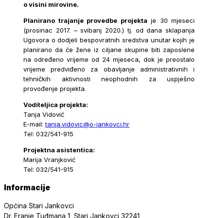
o visini mirovine.
Planirano trajanje provedbe projekta
je 30 mjeseci
(prosinac 2017. – svibanj 2020.) tj. od dana sklapanja
Ugovora o dodjeli bespovratnih sredstva unutar kojih je
planirano da će žene iz ciljane skupine biti zaposlene
na određeno vrijeme od 24 mjeseca, dok je preostalo
vrijeme predviđeno za obavljanje administrativnih i
tehničkih aktivnosti neophodnih za uspješno
provođenje projekta.
Voditeljica projekta:
Tanja Vidović
E-mail:
tanja.vidovic@o-jankovci.hr
Tel: 032/541-915
Projektna asistentica:
Marija Vranjković
Tel: 032/541-915
Informacije
Općina Stari Jankovci
Dr. Franje Tuđmana 1, Stari Jankovci 32241