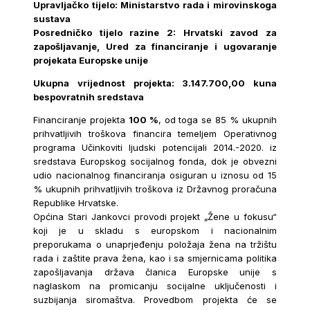
Upravljačko tijelo: Ministarstvo rada i mirovinskoga
sustava
Posredničko tijelo razine 2: Hrvatski zavod za
zapošljavanje, Ured za financiranje i ugovaranje
projekata Europske unije
Ukupna vrijednost projekta: 3.147.700,00 kuna
bespovratnih sredstava
Financiranje projekta
100 %
, od toga se 85 % ukupnih
prihvatljivih troškova financira temeljem Operativnog
programa Učinkoviti ljudski potencijali 2014.-2020. iz
sredstava Europskog socijalnog fonda, dok je obvezni
udio nacionalnog financiranja osiguran u iznosu od 15
% ukupnih prihvatljivih troškova iz Državnog proračuna
Republike Hrvatske.
Općina Stari Jankovci provodi projekt „Žene u fokusu“
koji je u skladu s europskom i nacionalnim
preporukama o unaprjeđenju položaja žena na tržištu
rada i zaštite prava žena, kao i sa smjernicama politika
zapošljavanja država članica Europske unije s
naglaskom na promicanju socijalne uključenosti i
suzbijanja siromaštva. Provedbom projekta će se