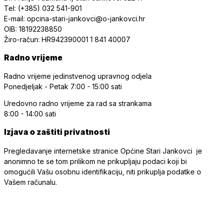
Tel: (+385) 032 541-901
E-mail: opcina-stari-jankovci@o-jankovci.hr
OIB: 18192238850
Žiro-račun: HR942390001 1 841 40007
Radno vrijeme
Radno vrijeme jedinstvenog upravnog odjela
Ponedjeljak - Petak
7:00 - 15:00 sati
Uredovno radno vrijeme
za rad sa strankama
8:00 - 14:00 sati
Izjava o zaštiti privatnosti
Pregledavanje internetske stranice Općine Stari Jankovci je
anonimno te se tom prilikom ne prikupljaju podaci koji bi
omogućili Vašu osobnu identifikaciju, niti prikuplja podatke o
Vašem računalu.