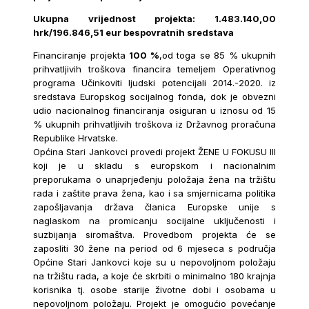
Ukupna vrijednost projekta: 1.483.140,00
hrk/196.846,51 eur bespovratnih sredstava
Financiranje projekta
100 %
,od toga se 85 % ukupnih
prihvatljivih troškova financira temeljem Operativnog
programa Učinkoviti ljudski potencijali 2014.-2020. iz
sredstava Europskog socijalnog fonda, dok je obvezni
udio nacionalnog financiranja osiguran u iznosu od 15
% ukupnih prihvatljivih troškova iz Državnog proračuna
Republike Hrvatske.
Općina Stari Jankovci provedi projekt ŽENE U FOKUSU III
koji je u skladu s europskom i nacionalnim
preporukama o unaprjeđenju položaja žena na tržištu
rada i zaštite prava žena, kao i sa smjernicama politika
zapošljavanja država članica Europske unije s
naglaskom na promicanju socijalne uključenosti i
suzbijanja siromaštva. Provedbom projekta će se
zaposliti 30 žene na period od 6 mjeseca s područja
Općine Stari Jankovci koje su u nepovoljnom položaju
na tržištu rada, a koje će skrbiti o minimalno 180 krajnja
korisnika tj. osobe starije životne dobi i osobama u
nepovoljnom položaju. Projekt je omogućio povećanje