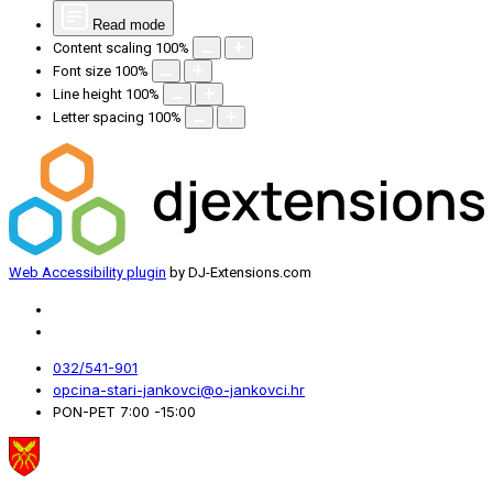
Read mode
Content scaling
100
%
Font size
100
%
Line height
100
%
Letter spacing
100
%
Web Accessibility plugin
by DJ-Extensions.com
032/541-901
opcina-stari-jankovci@o-jankovci.hr
PON-PET 7:00 -15:00