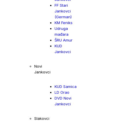
FF Stari
Jankovci
(German)
KM Feniks
Udruga
mađara
ŠRU Amur
KUD
Jankovci
Novi
Jankovci
KUD Samica
LD Orao
DVD Novi
Jankovci
Slakovci