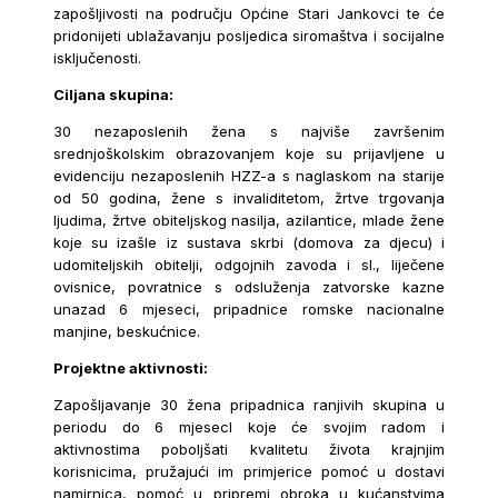
zapošljivosti na području Općine Stari Jankovci te će
pridonijeti ublažavanju posljedica siromaštva i socijalne
isključenosti.
Ciljana skupina:
30 nezaposlenih žena s najviše završenim
srednjoškolskim obrazovanjem koje su prijavljene u
evidenciju nezaposlenih HZZ-a s naglaskom na starije
od 50 godina, žene s invaliditetom, žrtve trgovanja
ljudima, žrtve obiteljskog nasilja, azilantice, mlade žene
koje su izašle iz sustava skrbi (domova za djecu) i
udomiteljskih obitelji, odgojnih zavoda i sl., liječene
ovisnice, povratnice s odsluženja zatvorske kazne
unazad 6 mjeseci, pripadnice romske nacionalne
manjine, beskućnice.
Projektne aktivnosti:
Zapošljavanje 30 žena pripadnica ranjivih skupina u
periodu do 6 mjesecI koje će svojim radom i
aktivnostima poboljšati kvalitetu života krajnjim
korisnicima, pružajući im primjerice pomoć u dostavi
namirnica, pomoć u pripremi obroka u kućanstvima