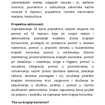
udomiteljskih obitelji, odgojnih zavoda i sl., liječene
ovisnice, povratnice s odsluženja zatvorske kazne
unazad 6 mjeseci, pripadnice romske nacionalne
manjine, beskućnice.
Projektne aktivnosti:
Zapošljavanje 35 žena pripadnica ranjivih skupina na
period od 12 mjeseci koje će svojim radom i
aktivnostima poboljšati kvalitetu života krajnjim
korisnicima, pružajući im primjerice pomoć u dostavi
namirnica, pomoć u pripremi obroka u kućanstvima
krajnjih korisnika, pomoć u održavanju čistoće
stambenog prostora/domova krajnjih korisnika, pomoć
pri oblačenju i svlačenju, briga o higijeni, pomoć u
socijalnoj integraciji, pomoć u posredovanju u
ostvarivanju raznih prava (dostava lijekova, plaćanje
računa, dostava pomagala i sl.), pružanje podrške
krajnjim korisnicima kroz razgovore i druženje te
uključivanje u društvo, pratnju i pomoć u raznim
društvenim aktivnostima. Svaka zaposlena žena pružat
će potporu i podršku za najmanje šest krajnja korisnika.
Tko su krajnji korisnici?