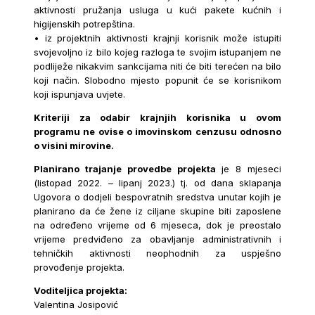
aktivnosti pružanja usluga u kući pakete kućnih i
higijenskih potrepština.
• iz projektnih aktivnosti krajnji korisnik može istupiti
svojevoljno iz bilo kojeg razloga te svojim istupanjem ne
podliježe nikakvim sankcijama niti će biti terećen na bilo
koji način. Slobodno mjesto popunit će se korisnikom
koji ispunjava uvjete.
Kriteriji za odabir krajnjih korisnika u ovom
programu ne ovise o imovinskom cenzusu odnosno
o visini mirovine.
Planirano trajanje provedbe projekta
je 8 mjeseci
(listopad 2022. – lipanj 2023.) tj. od dana sklapanja
Ugovora o dodjeli bespovratnih sredstva unutar kojih je
planirano da će žene iz ciljane skupine biti zaposlene
na određeno vrijeme od 6 mjeseca, dok je preostalo
vrijeme predviđeno za obavljanje administrativnih i
tehničkih aktivnosti neophodnih za uspješno
provođenje projekta.
Voditeljica projekta:
Valentina Josipović