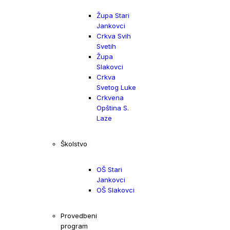
Župa Stari
Jankovci
Crkva Svih
Svetih
Župa
Slakovci
Crkva
Svetog Luke
Crkvena
Opština S.
Laze
Školstvo
OŠ Stari
Jankovci
OŠ Slakovci
Provedbeni
program