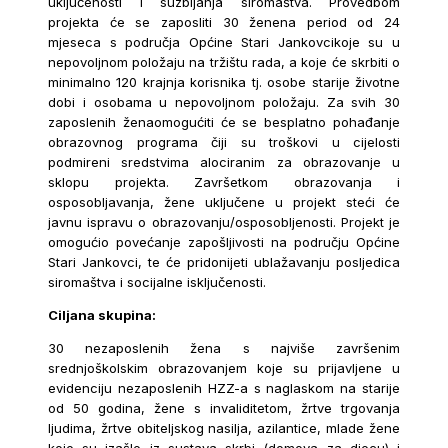
uključenosti i suzbijanja siromaštva. Provedbom
projekta će se zaposliti 30 ženena period od 24
mjeseca s područja Općine Stari Jankovcikoje su u
nepovoljnom položaju na tržištu rada, a koje će skrbiti o
minimalno 120 krajnja korisnika tj. osobe starije životne
dobi i osobama u nepovoljnom položaju. Za svih 30
zaposlenih ženaomogućiti će se besplatno pohađanje
obrazovnog programa čiji su troškovi u cijelosti
podmireni sredstvima alociranim za obrazovanje u
sklopu projekta. Završetkom obrazovanja i
osposobljavanja, žene uključene u projekt steći će
javnu ispravu o obrazovanju/osposobljenosti. Projekt je
omogućio povećanje zapošljivosti na području Općine
Stari Jankovci, te će pridonijeti ublažavanju posljedica
siromaštva i socijalne isključenosti.
Ciljana skupina:
30 nezaposlenih žena s najviše završenim
srednjoškolskim obrazovanjem koje su prijavljene u
evidenciju nezaposlenih HZZ-a s naglaskom na starije
od 50 godina, žene s invaliditetom, žrtve trgovanja
ljudima, žrtve obiteljskog nasilja, azilantice, mlade žene