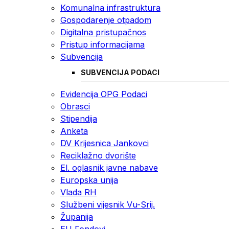
Komunalna infrastruktura
Gospodarenje otpadom
Digitalna pristupačnos
Pristup informacijama
Subvencija
SUBVENCIJA PODACI
Evidencija OPG Podaci
Obrasci
Stipendija
Anketa
DV Krijesnica Jankovci
Reciklažno dvorište
El. oglasnik javne nabave
Europska unija
Vlada RH
Službeni vijesnik Vu-Srij.
Županija
EU Fondovi