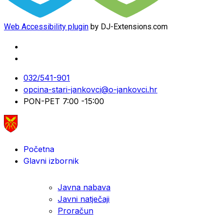
Web Accessibility plugin
by DJ-Extensions.com
032/541-901
opcina-stari-jankovci@o-jankovci.hr
PON-PET 7:00 -15:00
Početna
Glavni izbornik
Javna nabava
Javni natječaji
Proračun