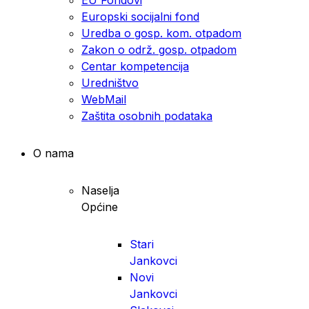
Europski socijalni fond
Uredba o gosp. kom. otpadom
Zakon o održ. gosp. otpadom
Centar kompetencija
Uredništvo
WebMail
Zaštita osobnih podataka
O nama
Naselja
Općine
Stari
Jankovci
Novi
Jankovci