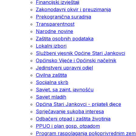
Financijski izvještaji
Zakonodavni okvir i preuzimanja
Prekogranična suradnja
Transparentnost
Narodne novine
Zaštita osobnih podataka
Lokalni izbori
Službeni vjesnik Općine Stari Jankovci
Općinsko Vijeće i Općinski načelnik
Jedinstveni upravni odjel
Civilna zaštita
Socijalna skrb
Savjet. sa zaint. javnošću
Savjet mladih
Općina Stari Jankovci - prijatelj djece
Sprječavanje sukoba interesa
Odbačeni otpad i zaštita životinja
PPUO i plan gosp. otpadom
Program raspolaganja poljoprivrednim zeml