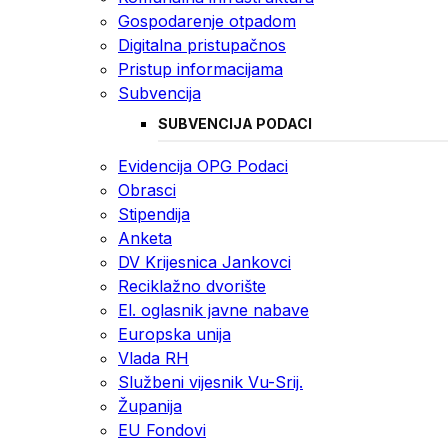
Gospodarenje otpadom
Digitalna pristupačnos
Pristup informacijama
Subvencija
SUBVENCIJA PODACI
Evidencija OPG Podaci
Obrasci
Stipendija
Anketa
DV Krijesnica Jankovci
Reciklažno dvorište
El. oglasnik javne nabave
Europska unija
Vlada RH
Službeni vijesnik Vu-Srij.
Županija
EU Fondovi