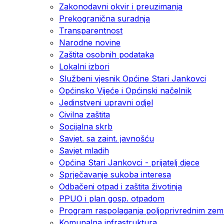
Zakonodavni okvir i preuzimanja
Prekogranična suradnja
Transparentnost
Narodne novine
Zaštita osobnih podataka
Lokalni izbori
Službeni vjesnik Općine Stari Jankovci
Općinsko Vijeće i Općinski načelnik
Jedinstveni upravni odjel
Civilna zaštita
Socijalna skrb
Savjet. sa zaint. javnošću
Savjet mladih
Općina Stari Jankovci - prijatelj djece
Sprječavanje sukoba interesa
Odbačeni otpad i zaštita životinja
PPUO i plan gosp. otpadom
Program raspolaganja poljoprivrednim zeml
Komunalna infrastruktura