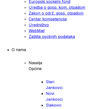
Europski socijalni fond
Uredba o gosp. kom. otpadom
Zakon o održ. gosp. otpadom
Centar kompetencija
Uredništvo
WebMail
Zaštita osobnih podataka
O nama
Naselja
Općine
Stari
Jankovci
Novi
Jankovci
Slakovci