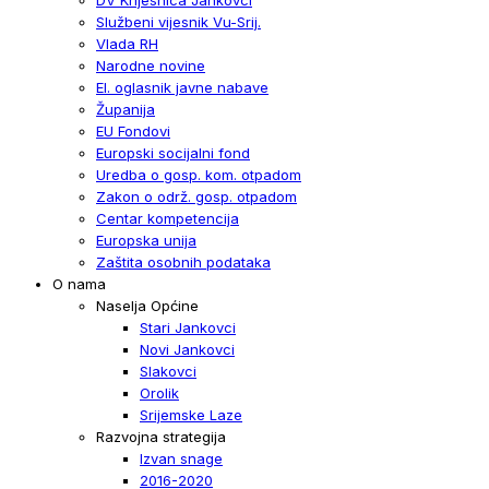
Službeni vijesnik Vu-Srij.
Vlada RH
Narodne novine
El. oglasnik javne nabave
Županija
EU Fondovi
Europski socijalni fond
Uredba o gosp. kom. otpadom
Zakon o održ. gosp. otpadom
Centar kompetencija
Europska unija
Zaštita osobnih podataka
O nama
Naselja Općine
Stari Jankovci
Novi Jankovci
Slakovci
Orolik
Srijemske Laze
Razvojna strategija
Izvan snage
2016-2020