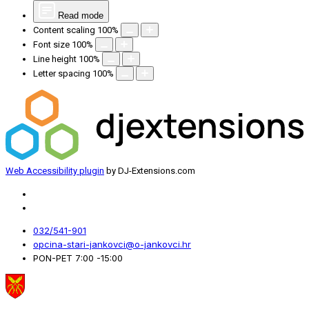
Read mode
Content scaling
100
%
Font size
100
%
Line height
100
%
Letter spacing
100
%
Web Accessibility plugin
by DJ-Extensions.com
032/541-901
opcina-stari-jankovci@o-jankovci.hr
PON-PET 7:00 -15:00