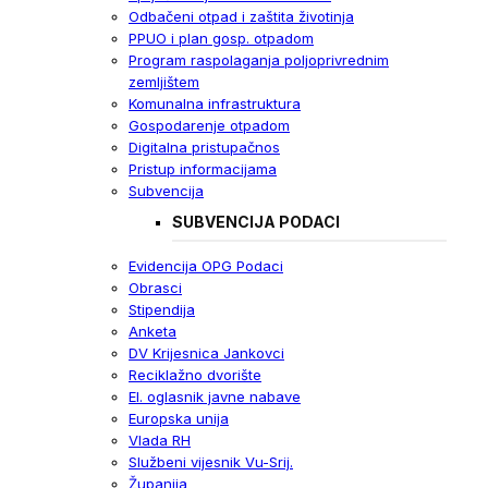
Odbačeni otpad i zaštita životinja
PPUO i plan gosp. otpadom
Program raspolaganja poljoprivrednim
zemljištem
Komunalna infrastruktura
Gospodarenje otpadom
Digitalna pristupačnos
Pristup informacijama
Subvencija
SUBVENCIJA PODACI
Evidencija OPG Podaci
Obrasci
Stipendija
Anketa
DV Krijesnica Jankovci
Reciklažno dvorište
El. oglasnik javne nabave
Europska unija
Vlada RH
Službeni vijesnik Vu-Srij.
Županija