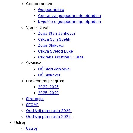
Gospodarstvo
Gospodarstvo
Centar za gospodarenje otpadom
Izvješće o gospodarenju otpadom
Vjerski život
Župa Stari Jankovci
Crkva Svih Svetih
Župa Slakovci
Crkva Svetog Luke
Crkvena Opština S. Laze
Školstvo
OŠ Stari Jankovci
OŠ Slakovci
Provedbeni program
2022-2025
2025-2029
Strategija
SECAP
Godišnji plan rada 2026.
Godišnji plan rada 2025.
Ustroj
Ustroj