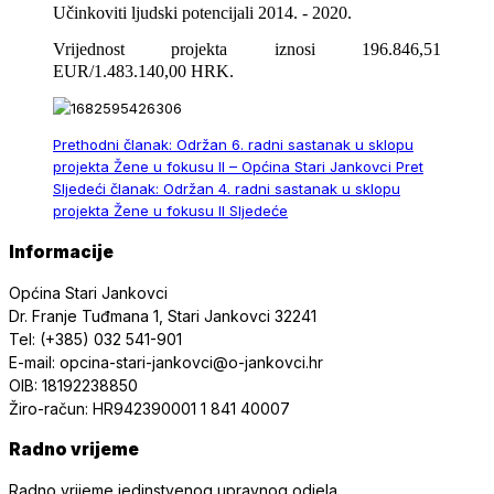
Učinkoviti ljudski potencijali 2014. - 2020.
Vrijednost projekta iznosi 196.846,51
EUR/1.483.140,00 HRK.
Prethodni članak: Održan 6. radni sastanak u sklopu
projekta Žene u fokusu II – Općina Stari Jankovci
Pret
Sljedeći članak: Održan 4. radni sastanak u sklopu
projekta Žene u fokusu II
Sljedeće
Informacije
Općina Stari Jankovci
Dr. Franje Tuđmana 1, Stari Jankovci 32241
Tel: (+385) 032 541-901
E-mail: opcina-stari-jankovci@o-jankovci.hr
OIB: 18192238850
Žiro-račun: HR942390001 1 841 40007
Radno vrijeme
Radno vrijeme jedinstvenog upravnog odjela