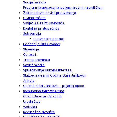
Socijalna skrb
Program raspolaganja poljoprivrednim zemljištem
Zakonodavni okvir i preuzimanja
Civilna zaštita
Savjet. sa zaint. javnošću
Digitalna pristupačnos
Subvencija
Subvencija podaci
Evidencija OPG Podaci
Stipendija
Obrasci
Transparentnost
Savjet mladih
Sprječavanje sukoba interesa
Službeni vjesnik Općine Stari Jankovci
Anketa
Općina Stari Jankovci - prijatelj djece
Komunalna infrastruktura
Gospodarenje otpadom
Uredništvo
WebMail
Reciklažno dvorište
DV Krijesnica Jankovci