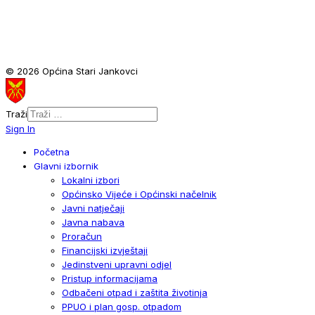
© 2026 Općina Stari Jankovci
Traži
Sign In
Početna
Glavni izbornik
Lokalni izbori
Općinsko Vijeće i Općinski načelnik
Javni natječaji
Javna nabava
Proračun
Financijski izvještaji
Jedinstveni upravni odjel
Pristup informacijama
Odbačeni otpad i zaštita životinja
PPUO i plan gosp. otpadom