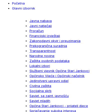
Početna
Glavni izbornik
Javna nabava
Javni natječaji
Proračun
Financijski izvještaji
Zakonodavni okvir i preuzimanja
Prekogranična suradnja
Transparentnost
Narodne novine
Zaštita osobnih podataka
Lokalni izbori
Službeni vjesnik Općine Stari Jankovci
Općinsko Vijeće i Općinski načelnik
Jedinstveni upravni odjel
Civilna zaštita
Socijalna skrb
Savjet. sa zaint. javnošću
Savjet mladih
Općina Stari Jankovci - prijatelj djece
Sprječavanje sukoba interesa