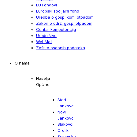
EU Fondovi
Europski socijalni fond
Uredba o gosp. kom. otpadom
Zakon o održ. gosp. otpadom
Centar kompetencija
Uredništvo
WebMail
Zaštita osobnih podataka
O nama
Naselja
Općine
Stari
Jankovci
Novi
Jankovci
Slakovci
Orolik
Srijemske