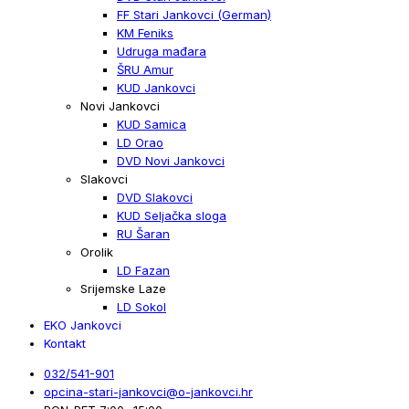
FF Stari Jankovci (German)
KM Feniks
Udruga mađara
ŠRU Amur
KUD Jankovci
Novi Jankovci
KUD Samica
LD Orao
DVD Novi Jankovci
Slakovci
DVD Slakovci
KUD Seljačka sloga
RU Šaran
Orolik
LD Fazan
Srijemske Laze
LD Sokol
EKO Jankovci
Kontakt
032/541-901
opcina-stari-jankovci@o-jankovci.hr