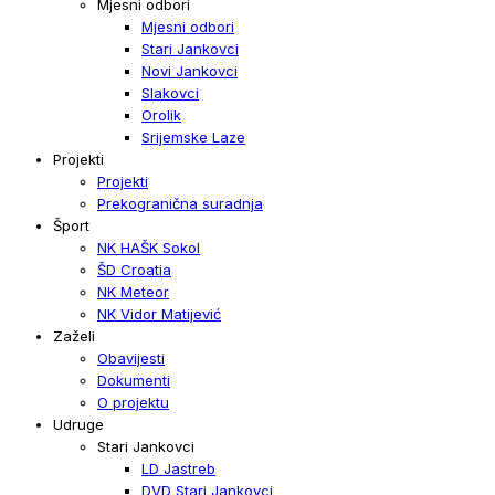
Mjesni odbori
Mjesni odbori
Stari Jankovci
Novi Jankovci
Slakovci
Orolik
Srijemske Laze
Projekti
Projekti
Prekogranična suradnja
Šport
NK HAŠK Sokol
ŠD Croatia
NK Meteor
NK Vidor Matijević
Zaželi
Obavijesti
Dokumenti
O projektu
Udruge
Stari Jankovci
LD Jastreb
DVD Stari Jankovci