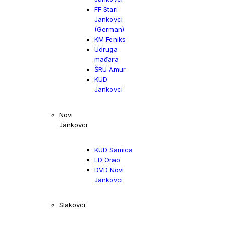
FF Stari
Jankovci
(German)
KM Feniks
Udruga
mađara
ŠRU Amur
KUD
Jankovci
Novi
Jankovci
KUD Samica
LD Orao
DVD Novi
Jankovci
Slakovci