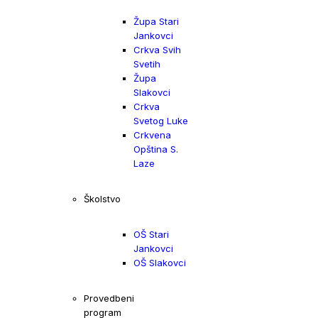
Župa Stari
Jankovci
Crkva Svih
Svetih
Župa
Slakovci
Crkva
Svetog Luke
Crkvena
Opština S.
Laze
Školstvo
OŠ Stari
Jankovci
OŠ Slakovci
Provedbeni
program