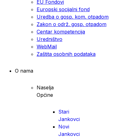
EU Fondovi
Europski socijalni fond
Uredba o gosp. kom. otpadom
Zakon o održ. gosp. otpadom
Centar kompetencija
Uredništvo
WebMail
Zaštita osobnih podataka
O nama
Naselja
Općine
Stari
Jankovci
Novi
Jankovci