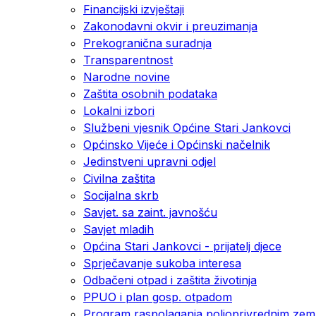
Financijski izvještaji
Zakonodavni okvir i preuzimanja
Prekogranična suradnja
Transparentnost
Narodne novine
Zaštita osobnih podataka
Lokalni izbori
Službeni vjesnik Općine Stari Jankovci
Općinsko Vijeće i Općinski načelnik
Jedinstveni upravni odjel
Civilna zaštita
Socijalna skrb
Savjet. sa zaint. javnošću
Savjet mladih
Općina Stari Jankovci - prijatelj djece
Sprječavanje sukoba interesa
Odbačeni otpad i zaštita životinja
PPUO i plan gosp. otpadom
Program raspolaganja poljoprivrednim zeml