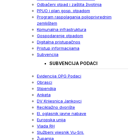
Odbačeni otpad i zaštita životinja
PPUO i plan gosp. otpadom
Program raspolaganja poljoprivrednim
zemljištem
Komunalna infrastruktura
Gospodarenje otpadom
Digitalna pristupačnos
Pristup informacijama
Subvencija
SUBVENCIJA PODACI
Evidencija OPG Podaci
Obrasci
Stipendija
Anketa
DV Krijesnica Jankovci
Reciklažno dvorište
El. oglasnik javne nabave
Europska unija
Vlada RH
Službeni vijesnik Vu-Srij.
Županija