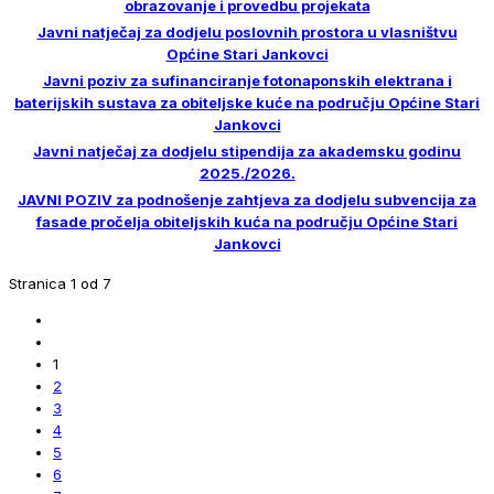
obrazovanje i provedbu projekata
Javni natječaj za dodjelu poslovnih prostora u vlasništvu
Općine Stari Jankovci
Javni poziv za sufinanciranje fotonaponskih elektrana i
baterijskih sustava za obiteljske kuće na području Općine Stari
Jankovci
Javni natječaj za dodjelu stipendija za akademsku godinu
2025./2026.
JAVNI POZIV za podnošenje zahtjeva za dodjelu subvencija za
fasade pročelja obiteljskih kuća na području Općine Stari
Jankovci
Stranica 1 od 7
1
2
3
4
5
6