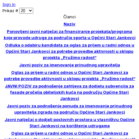
Sign In
Prikaz #
Članci
Naziv
Ponovljeni javni natječaj za financiranje projekata/programa
koje provode udruge za područje sporta u Općini Stari Jankovci
Odluka o odabiru kandidata za oglas za prijem u radni odnos u
Općini Stari Jankovci za potrebe provedbe aktivnosti u sklopu
projekta „Pružimo radost“
Javni poziv za imenovanje prinudnog upravitelja
Oglas za prijem u radni odnos u Općini Stari Jankovci za
potrebe provedbe aktivnosti u sklopu projekta „Pružimo radost“
JAVNI POZIV za podnošenje zahtjeva za dodjelu subvencija za
fasade pročelja obiteljskih kuća na području Općine Stari
Jankovci
Javni poziv za podnošenje ponuda za imenovanje prinudnog
upravitelja zgrada na području Općine Stari Jankovci
Javni natječaj o dodjeli poslovnih prostora u vlasništvu Općine
Stari Jankovci na korištenje udrugama
Oglas za prijem u radni odnos u Općini Stari Jankovci za