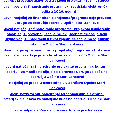
potrebe provedbe aktivnosti u sklopu projekta „Pružimo radost“
Javni poziv za financiranje programskih sadržaja elektroničkih
medija u 2026. godini
Javni natječaj za financiranje projekata/programa koje provode
udruge za područje sporta u Općini Stari Jankovci
Javni natječaj za financiranje programa i projekata usmjerenih
smanjenju i prevenciji socijalne isključenosti te socijalnom
uključivanju i integraciji u život zajednice socijalno osjetljivih
skupina Općine Stari Jankovci
Javni natječaj za financiranje projekata/ programa od interesa
za opće dobro koje provode udruge na području Općine Stari
Jankovci
Javni natječaj za financiranje projekata/ programa u kulturi i
sportu – za manifestacije, a koje provode udruge za opće na
području Općine Stari Jankovci
Natječaj za prodaju nekretnina u vlasništvu Općine Stari
Jankovci
Javni poziv za sufinanciranje fotonaponskih elektrana i
baterijskih sustava za obiteljske kuće na području Općine Stari
Jankovci
Javni natječaj - Viši stručni suradnik za predškolsko