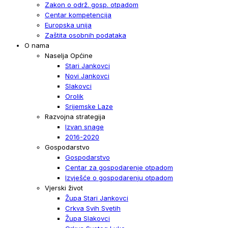
Zakon o održ. gosp. otpadom
Centar kompetencija
Europska unija
Zaštita osobnih podataka
O nama
Naselja Općine
Stari Jankovci
Novi Jankovci
Slakovci
Orolik
Srijemske Laze
Razvojna strategija
Izvan snage
2016-2020
Gospodarstvo
Gospodarstvo
Centar za gospodarenje otpadom
Izvješće o gospodarenju otpadom
Vjerski život
Župa Stari Jankovci
Crkva Svih Svetih
Župa Slakovci