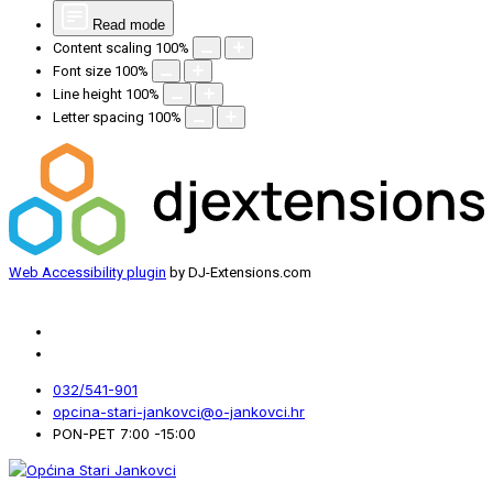
Read mode
Content scaling
100
%
Font size
100
%
Line height
100
%
Letter spacing
100
%
Web Accessibility plugin
by DJ-Extensions.com
032/541-901
opcina-stari-jankovci@o-jankovci.hr
PON-PET 7:00 -15:00