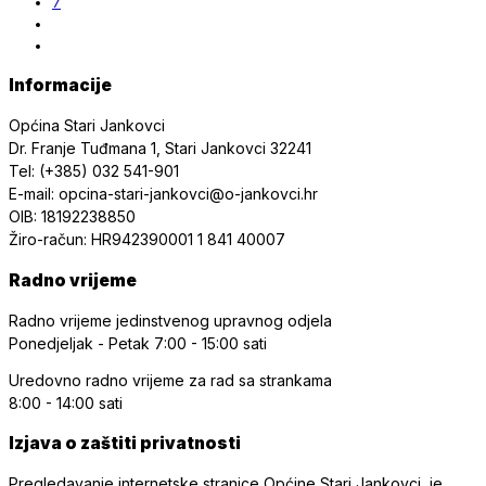
7
Informacije
Općina Stari Jankovci
Dr. Franje Tuđmana 1, Stari Jankovci 32241
Tel: (+385) 032 541-901
E-mail: opcina-stari-jankovci@o-jankovci.hr
OIB: 18192238850
Žiro-račun: HR942390001 1 841 40007
Radno vrijeme
Radno vrijeme jedinstvenog upravnog odjela
Ponedjeljak - Petak
7:00 - 15:00 sati
Uredovno radno vrijeme
za rad sa strankama
8:00 - 14:00 sati
Izjava o zaštiti privatnosti
Pregledavanje internetske stranice Općine Stari Jankovci je