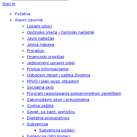
Sign In
Početna
Glavni izbornik
Lokalni izbori
Općinsko Vijeće i Općinski načelnik
Javni natječaji
Javna nabava
Proračun
Financijski izvještaji
Jedinstveni upravni odjel
Pristup informacijama
Odbačeni otpad i zaštita životinja
PPUO i plan gosp. otpadom
Socijalna skrb
Program raspolaganja poljoprivrednim zemljištem
Zakonodavni okvir i preuzimanja
Civilna zaštita
Savjet. sa zaint. javnošću
Digitalna pristupačnos
Subvencija
Subvencija podaci
Evidencija OPG Podaci