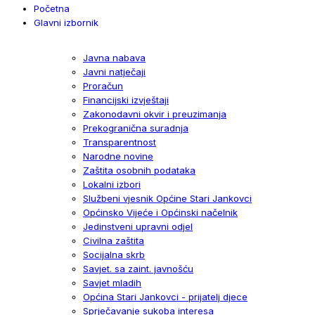
Početna
Glavni izbornik
Javna nabava
Javni natječaji
Proračun
Financijski izvještaji
Zakonodavni okvir i preuzimanja
Prekogranična suradnja
Transparentnost
Narodne novine
Zaštita osobnih podataka
Lokalni izbori
Službeni vjesnik Općine Stari Jankovci
Općinsko Vijeće i Općinski načelnik
Jedinstveni upravni odjel
Civilna zaštita
Socijalna skrb
Savjet. sa zaint. javnošću
Savjet mladih
Općina Stari Jankovci - prijatelj djece
Sprječavanje sukoba interesa