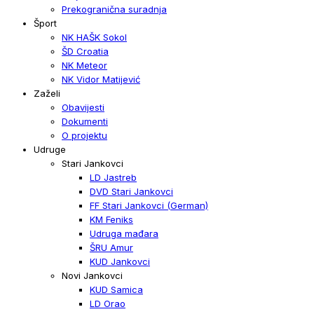
Prekogranična suradnja
Šport
NK HAŠK Sokol
ŠD Croatia
NK Meteor
NK Vidor Matijević
Zaželi
Obavijesti
Dokumenti
O projektu
Udruge
Stari Jankovci
LD Jastreb
DVD Stari Jankovci
FF Stari Jankovci (German)
KM Feniks
Udruga mađara
ŠRU Amur
KUD Jankovci
Novi Jankovci
KUD Samica
LD Orao