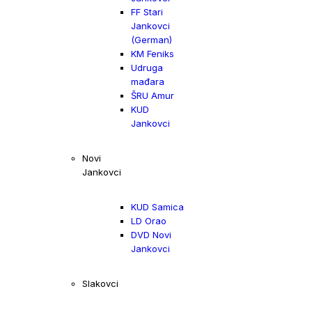
FF Stari
Jankovci
(German)
KM Feniks
Udruga
mađara
ŠRU Amur
KUD
Jankovci
Novi
Jankovci
KUD Samica
LD Orao
DVD Novi
Jankovci
Slakovci