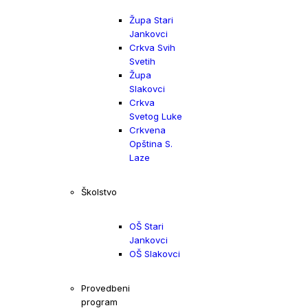
Župa Stari
Jankovci
Crkva Svih
Svetih
Župa
Slakovci
Crkva
Svetog Luke
Crkvena
Opština S.
Laze
Školstvo
OŠ Stari
Jankovci
OŠ Slakovci
Provedbeni
program