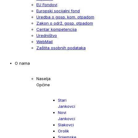
EU Fondovi
Europski socijalni fond
Uredba o gosp. kom. otpadom
Zakon o održ. gosp. otpadom
Centar kompetencija
Uredništvo
WebMail
Zaštita osobnih podataka
O nama
Naselja
Općine
Stari
Jankovci
Novi
Jankovci
Slakovci
Orolik
Srijemske