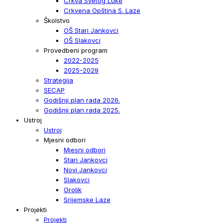
Crkva Svetog Luke
Crkvena Opština S. Laze
Školstvo
OŠ Stari Jankovci
OŠ Slakovci
Provedbeni program
2022-2025
2025-2029
Strategija
SECAP
Godišnji plan rada 2026.
Godišnji plan rada 2025.
Ustroj
Ustroj
Mjesni odbori
Mjesni odbori
Stari Jankovci
Novi Jankovci
Slakovci
Orolik
Srijemske Laze
Projekti
Projekti