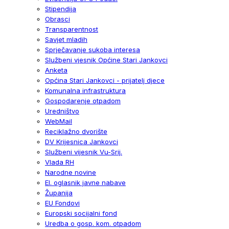
Stipendija
Obrasci
Transparentnost
Savjet mladih
Sprječavanje sukoba interesa
Službeni vjesnik Općine Stari Jankovci
Anketa
Općina Stari Jankovci - prijatelj djece
Komunalna infrastruktura
Gospodarenje otpadom
Uredništvo
WebMail
Reciklažno dvorište
DV Krijesnica Jankovci
Službeni vijesnik Vu-Srij.
Vlada RH
Narodne novine
El. oglasnik javne nabave
Županija
EU Fondovi
Europski socijalni fond
Uredba o gosp. kom. otpadom