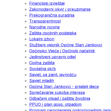
Financijski izvještaji
Zakonodavni okvir i preuzimanja
Prekogranična suradnja
Transparentnost
Narodne novine
Zaštita osobnih podataka
Lokalni izbori
Službeni vjesnik Općine Stari Jankovci
Općinsko Vijeće i Općinski načelnik
Jedinstveni upravni odjel
Civilna zaštita
Socijalna skrb
Savjet. sa zaint. javnošću
Savjet mladih
Općina Stari Jankovci - prijatelj djece
Sprječavanje sukoba interesa
Odbačeni otpad i zaštita životinja
PPUO i plan gosp. otpadom
Program raspolaganja poljoprivrednim zeml