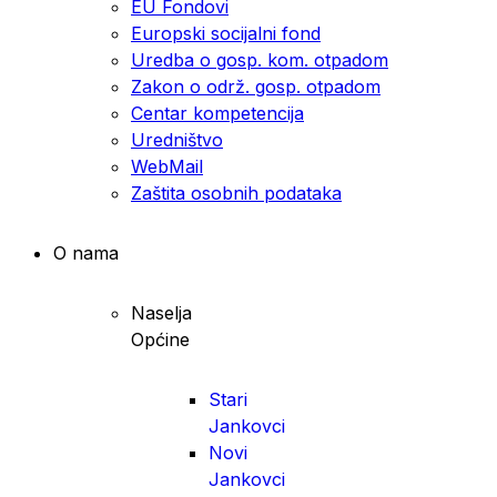
EU Fondovi
Europski socijalni fond
Uredba o gosp. kom. otpadom
Zakon o održ. gosp. otpadom
Centar kompetencija
Uredništvo
WebMail
Zaštita osobnih podataka
O nama
Naselja
Općine
Stari
Jankovci
Novi
Jankovci