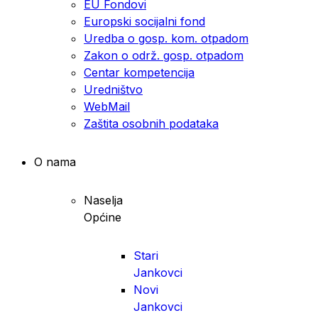
EU Fondovi
Europski socijalni fond
Uredba o gosp. kom. otpadom
Zakon o održ. gosp. otpadom
Centar kompetencija
Uredništvo
WebMail
Zaštita osobnih podataka
O nama
Naselja
Općine
Stari
Jankovci
Novi
Jankovci