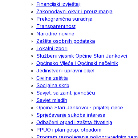
Financijski izvještaji
Zakonodavni okvir i preuzimanja
Prekogranična suradnja
Transparentnost
Narodne novine
Zaštita osobnih podataka
Lokalni izbori
Službeni vjesnik Općine Stari Jankovci
Općinsko Vijeće i Općinski načelnik
Jedinstveni upravni odjel
Civilna zaštita
Socijalna skrb
Savjet. sa zaint. javnošću
Savjet mladih
Općina Stari Jankovci - prijatelj djece
Sprječavanje sukoba interesa
Odbačeni otpad i zaštita životinja
PPUO i plan gosp. otpadom
Program raspolaganja poljoprivrednim zeml