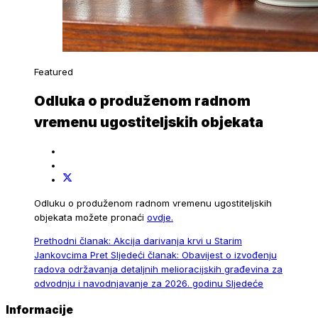
Featured
Odluka o produženom radnom
vremenu ugostiteljskih objekata
Odluku o produženom radnom vremenu ugostiteljskih
objekata možete pronaći
ovdje.
Prethodni članak: Akcija darivanja krvi u Starim
Jankovcima
Pret
Sljedeći članak: Obavijest o izvođenju
radova održavanja detaljnih melioracijskih građevina za
odvodnju i navodnjavanje za 2026. godinu
Sljedeće
Informacije