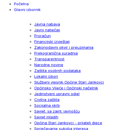
Početna
Glavni izbornik
Javna nabava
Javni natječaji
Proračun
Financijski izvještaji
Zakonodavni okvir i preuzimanja
Prekogranična suradnja
Transparentnost
Narodne novine
Zaštita osobnih podataka
Lokalni izbori
Službeni vjesnik Općine Stari Jankovci
Općinsko Vijeće i Općinski načelnik
Jedinstveni upravni odjel
Civilna zaštita
Socijalna skrb
Savjet. sa zaint. javnošću
Savjet mladih
Općina Stari Jankovci - prijatelj djece
Sprječavanje sukoba interesa