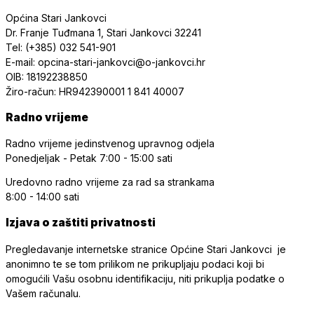
Općina Stari Jankovci
Dr. Franje Tuđmana 1, Stari Jankovci 32241
Tel: (+385) 032 541-901
E-mail: opcina-stari-jankovci@o-jankovci.hr
OIB: 18192238850
Žiro-račun: HR942390001 1 841 40007
Radno vrijeme
Radno vrijeme jedinstvenog upravnog odjela
Ponedjeljak - Petak
7:00 - 15:00 sati
Uredovno radno vrijeme
za rad sa strankama
8:00 - 14:00 sati
Izjava o zaštiti privatnosti
Pregledavanje internetske stranice Općine Stari Jankovci je
anonimno te se tom prilikom ne prikupljaju podaci koji bi
omogućili Vašu osobnu identifikaciju, niti prikuplja podatke o
Vašem računalu.