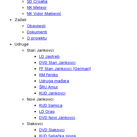
ŠD Croatia
NK Meteor
NK Vidor Matijević
Zaželi
Obavijesti
Dokumenti
O projektu
Udruge
Stari Jankovci
LD Jastreb
DVD Stari Jankovci
FF Stari Jankovci (German)
KM Feniks
Udruga mađara
ŠRU Amur
KUD Jankovci
Novi Jankovci
KUD Samica
LD Orao
DVD Novi Jankovci
Slakovci
DVD Slakovci
KUD Seljačka sloga