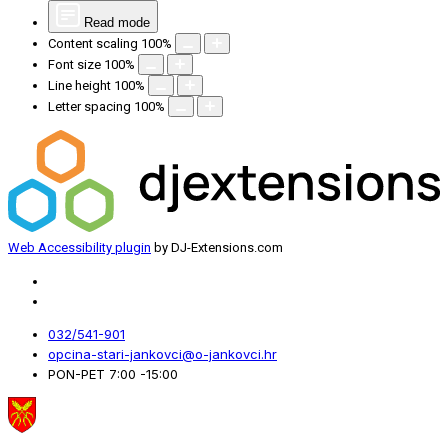
Read mode
Content scaling
100
%
Font size
100
%
Line height
100
%
Letter spacing
100
%
Web Accessibility plugin
by DJ-Extensions.com
032/541-901
opcina-stari-jankovci@o-jankovci.hr
PON-PET 7:00 -15:00