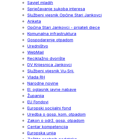
Savjet mladih
Sprječavanje sukoba interesa
Službeni vjesnik Općine Stari Jankovci
Anketa
Općina Stari Jankovci - prijatelj djece
Komunalna infrastruktura
Gospodarenje otpadom
Uredništvo
WebMail
Reciklažno dvorište
DV Krijesnica Jankovci
Službeni vijesnik Vu-Srij.
Vlada RH
Narodne novine
El. oglasnik javne nabave
Županija
EU Fondovi
Europski socijalni fond
Uredba o gosp. kom. otpadom
Zakon o održ. gosp. otpadom
Centar kompetencija
Europska unija
Zaštita osobnih podataka