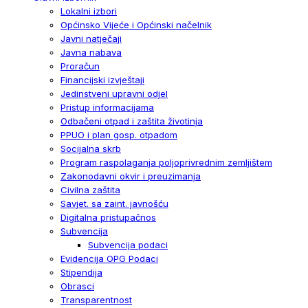
Lokalni izbori
Općinsko Vijeće i Općinski načelnik
Javni natječaji
Javna nabava
Proračun
Financijski izvještaji
Jedinstveni upravni odjel
Pristup informacijama
Odbačeni otpad i zaštita životinja
PPUO i plan gosp. otpadom
Socijalna skrb
Program raspolaganja poljoprivrednim zemljištem
Zakonodavni okvir i preuzimanja
Civilna zaštita
Savjet. sa zaint. javnošću
Digitalna pristupačnos
Subvencija
Subvencija podaci
Evidencija OPG Podaci
Stipendija
Obrasci
Transparentnost