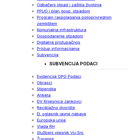
Odbačeni otpad i zaštita životinja
PPUO i plan gosp. otpadom
Program raspolaganja poljoprivrednim
zemljištem
Komunalna infrastruktura
Gospodarenje otpadom
Digitalna pristupačnos
Pristup informacijama
Subvencija
SUBVENCIJA PODACI
Evidencija OPG Podaci
Obrasci
Stipendija
Anketa
DV Krijesnica Jankovci
Reciklažno dvorište
El. oglasnik javne nabave
Europska unija
Vlada RH
Službeni vijesnik Vu-Srij.
Županija