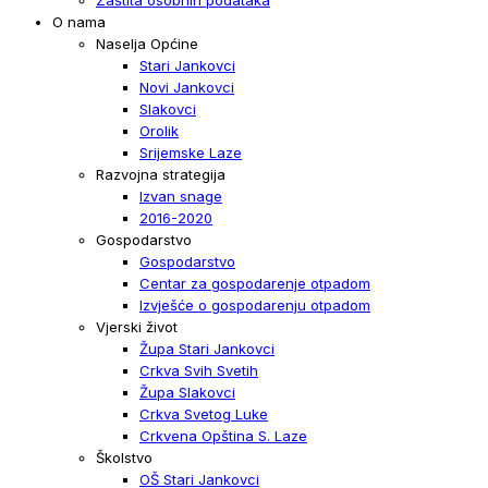
O nama
Naselja Općine
Stari Jankovci
Novi Jankovci
Slakovci
Orolik
Srijemske Laze
Razvojna strategija
Izvan snage
2016-2020
Gospodarstvo
Gospodarstvo
Centar za gospodarenje otpadom
Izvješće o gospodarenju otpadom
Vjerski život
Župa Stari Jankovci
Crkva Svih Svetih
Župa Slakovci
Crkva Svetog Luke
Crkvena Opština S. Laze
Školstvo
OŠ Stari Jankovci