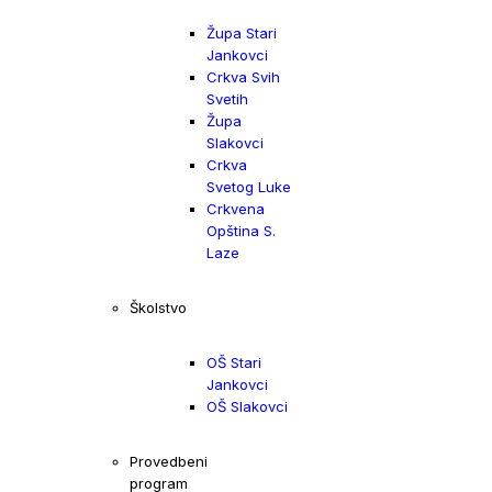
Župa Stari
Jankovci
Crkva Svih
Svetih
Župa
Slakovci
Crkva
Svetog Luke
Crkvena
Opština S.
Laze
Školstvo
OŠ Stari
Jankovci
OŠ Slakovci
Provedbeni
program