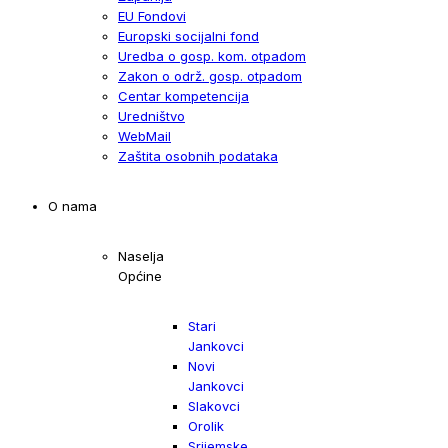
EU Fondovi
Europski socijalni fond
Uredba o gosp. kom. otpadom
Zakon o održ. gosp. otpadom
Centar kompetencija
Uredništvo
WebMail
Zaštita osobnih podataka
O nama
Naselja
Općine
Stari
Jankovci
Novi
Jankovci
Slakovci
Orolik
Srijemske