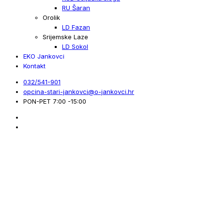
RU Šaran
Orolik
LD Fazan
Srijemske Laze
LD Sokol
EKO Jankovci
Kontakt
032/541-901
opcina-stari-jankovci@o-jankovci.hr
PON-PET 7:00 -15:00