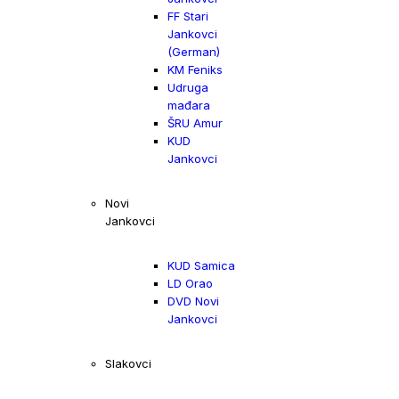
FF Stari
Jankovci
(German)
KM Feniks
Udruga
mađara
ŠRU Amur
KUD
Jankovci
Novi
Jankovci
KUD Samica
LD Orao
DVD Novi
Jankovci
Slakovci