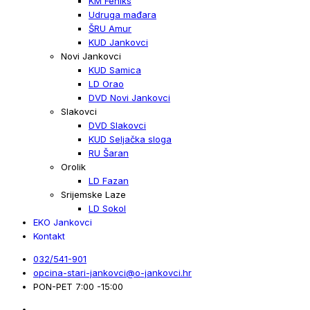
KM Feniks
Udruga mađara
ŠRU Amur
KUD Jankovci
Novi Jankovci
KUD Samica
LD Orao
DVD Novi Jankovci
Slakovci
DVD Slakovci
KUD Seljačka sloga
RU Šaran
Orolik
LD Fazan
Srijemske Laze
LD Sokol
EKO Jankovci
Kontakt
032/541-901
opcina-stari-jankovci@o-jankovci.hr
PON-PET 7:00 -15:00