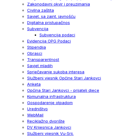
Zakonodavni okvir i preuzimanja
Civilna zaštita
Savjet. sa zaint. javnošću
Digitalna pristupačnos
Subvencija
Subvencija podaci
Evidencija OPG Podaci
Stipendija
Obrasci
Transparentnost
Savjet mladih
Sprječavanje sukoba interesa
Službeni vjesnik Općine Stari Jankovci
Anketa
Općina Stari Jankovci - prijatelj djece
Komunalna infrastruktura
Gospodarenje otpadom
Uredništvo
WebMail
Reciklažno dvorište
DV Krijesnica Jankovci
Službeni vijesnik Vu-Srij.