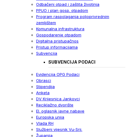
Odbačeni otpad i zaštita životinja
PPUO i plan gosp. otpadom
Program raspolaganja poljoprivrednim
zemljištem
Komunalna infrastruktura
Gospodarenje otpadom
Digitalna pristupačnos
Pristup informacijama
Subvencija
SUBVENCIJA PODACI
Evidencija OPG Podaci
Obrasci
Stipendija
Anketa
DV Krijesnica Jankovci
Reciklažno dvorište
El. oglasnik javne nabave
Europska unija
Vlada RH
Službeni vijesnik Vu-Srij.
Županija