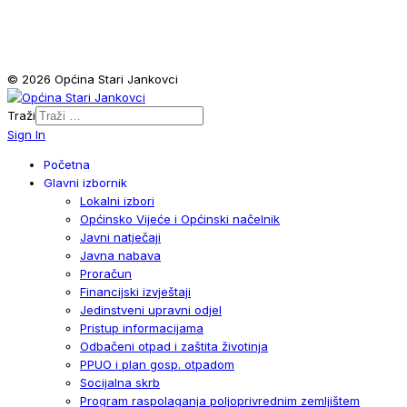
© 2026 Općina Stari Jankovci
Traži
Sign In
Početna
Glavni izbornik
Lokalni izbori
Općinsko Vijeće i Općinski načelnik
Javni natječaji
Javna nabava
Proračun
Financijski izvještaji
Jedinstveni upravni odjel
Pristup informacijama
Odbačeni otpad i zaštita životinja
PPUO i plan gosp. otpadom
Socijalna skrb
Program raspolaganja poljoprivrednim zemljištem