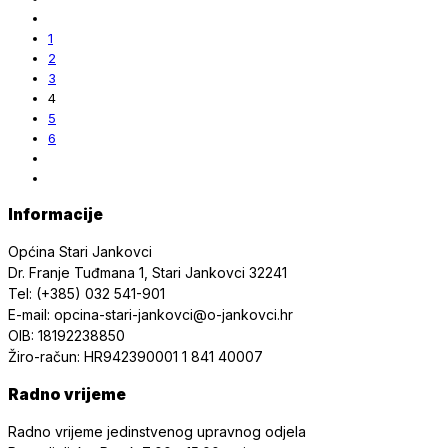
1
2
3
4
5
6
Informacije
Općina Stari Jankovci
Dr. Franje Tuđmana 1, Stari Jankovci 32241
Tel: (+385) 032 541-901
E-mail: opcina-stari-jankovci@o-jankovci.hr
OIB: 18192238850
Žiro-račun: HR942390001 1 841 40007
Radno vrijeme
Radno vrijeme jedinstvenog upravnog odjela