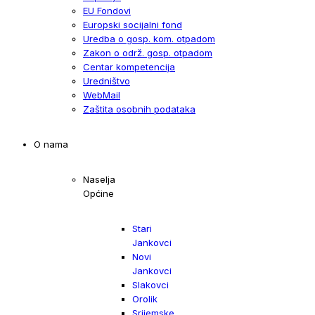
EU Fondovi
Europski socijalni fond
Uredba o gosp. kom. otpadom
Zakon o održ. gosp. otpadom
Centar kompetencija
Uredništvo
WebMail
Zaštita osobnih podataka
O nama
Naselja
Općine
Stari
Jankovci
Novi
Jankovci
Slakovci
Orolik
Srijemske