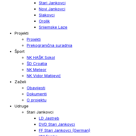
Stari Jankovci
Novi Jankovci
Slakovci
Orolik
Srijemske Laze
Projekti
Projekti
Prekogranična suradnja
Šport
NK HAŠK Sokol
ŠD Croatia
NK Meteor
NK Vidor Matijević
Zaželi
Obavijesti
Dokumenti
O projektu
Udruge
Stari Jankovci
LD Jastreb
DVD Stari Jankovci
FF Stari Jankovci (German)