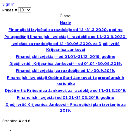
Sign In
Prikaz #
Članci
Naziv
Financijski izvještaj za razdoblje od 1.1.-31.3.2020. godine
Polugodišnji financijski izvještaj - razdoblje od 1.1.-30.6.2020.
Izvješće za razdoblje od 1.1.-30.06.2020. za Dječji vrtić
Krijesnica Jankovci
Financijski izvještaj – od 01.01.-31.12. 2019. godine
Dječji vrtić „Krijesnica Jankovci“ – od 01.01.-30.09.2019.
Financijski izvještaj za razdoblje od 1.1.-30.9.2019.
Financijski izvještaji Općine Stari Jankovci, te proračunskih
korisnika
Dječji vrtić Krijesnica Jankovci, za razdoblje od 1.1.-31.3.2019.
Financijski izvještaj od 01.01.-31.03.2019. godinu
Dječji vrtić Krijesnica Jankovci – Financijski plan izvršenje za
2019.
Stranica 4 od 6