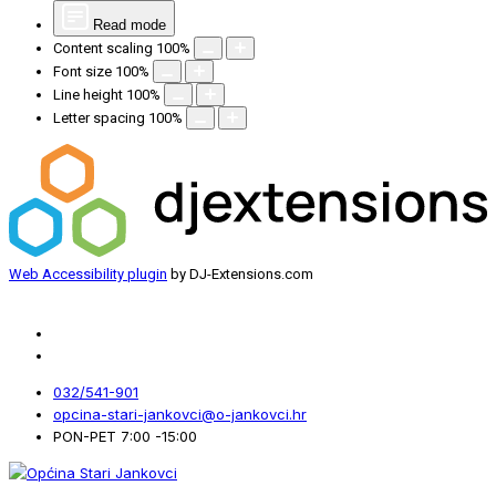
Read mode
Content scaling
100
%
Font size
100
%
Line height
100
%
Letter spacing
100
%
Web Accessibility plugin
by DJ-Extensions.com
032/541-901
opcina-stari-jankovci@o-jankovci.hr
PON-PET 7:00 -15:00