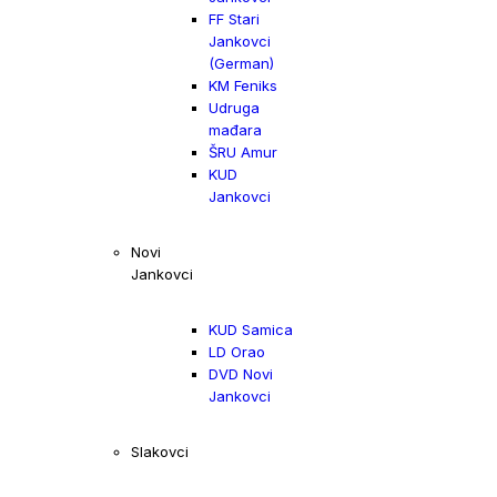
FF Stari
Jankovci
(German)
KM Feniks
Udruga
mađara
ŠRU Amur
KUD
Jankovci
Novi
Jankovci
KUD Samica
LD Orao
DVD Novi
Jankovci
Slakovci