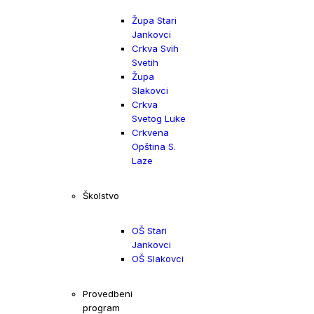
Župa Stari
Jankovci
Crkva Svih
Svetih
Župa
Slakovci
Crkva
Svetog Luke
Crkvena
Opština S.
Laze
Školstvo
OŠ Stari
Jankovci
OŠ Slakovci
Provedbeni
program