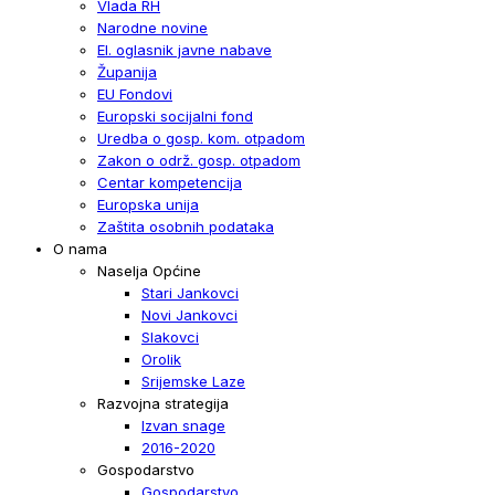
Vlada RH
Narodne novine
El. oglasnik javne nabave
Županija
EU Fondovi
Europski socijalni fond
Uredba o gosp. kom. otpadom
Zakon o održ. gosp. otpadom
Centar kompetencija
Europska unija
Zaštita osobnih podataka
O nama
Naselja Općine
Stari Jankovci
Novi Jankovci
Slakovci
Orolik
Srijemske Laze
Razvojna strategija
Izvan snage
2016-2020
Gospodarstvo
Gospodarstvo