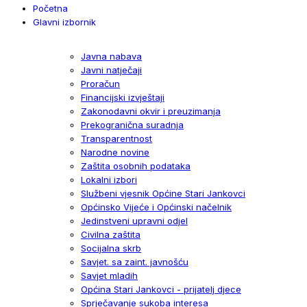
Početna
Glavni izbornik
Javna nabava
Javni natječaji
Proračun
Financijski izvještaji
Zakonodavni okvir i preuzimanja
Prekogranična suradnja
Transparentnost
Narodne novine
Zaštita osobnih podataka
Lokalni izbori
Službeni vjesnik Općine Stari Jankovci
Općinsko Vijeće i Općinski načelnik
Jedinstveni upravni odjel
Civilna zaštita
Socijalna skrb
Savjet. sa zaint. javnošću
Savjet mladih
Općina Stari Jankovci - prijatelj djece
Sprječavanje sukoba interesa